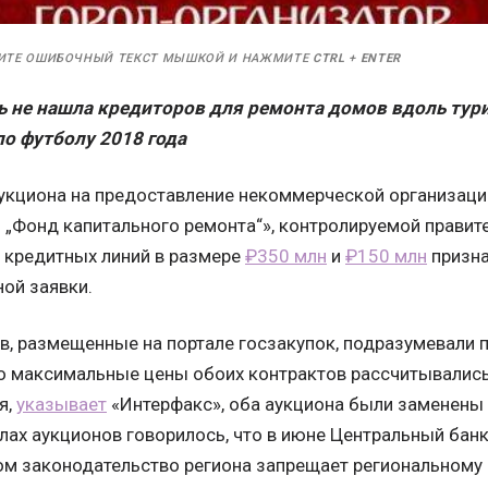
ИТЕ ОШИБОЧНЫЙ ТЕКСТ МЫШКОЙ И НАЖМИТЕ
CTRL
+
ENTER
ь не нашла кредиторов для ремонта домов вдоль тур
о футболу 2018 года
укциона на предоставление некоммерческой организаци
 „Фонд капитального ремонта“», контролируемой правите
кредитных линий в размере
₽350 млн
и
₽150 млн
призна
ной заявки.
в, размещенные на портале госзакупок, подразумевали п
о максимальные цены обоих контрактов рассчитывались
я,
указывает
«Интерфакс», оба аукциона были заменены 
лах аукционов говорилось, что в июне Центральный бан
том законодательство региона запрещает региональному