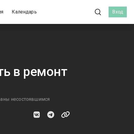
ия
Календарь
Вход
ть в ремонт
наны несостоявшимся