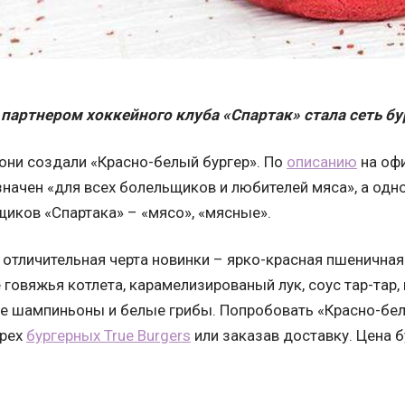
партнером хоккейного клуба «Спартак» стала сеть б
они создали «Красно-белый бургер». По
описанию
на офи
начен «для всех болельщиков и любителей мяса», а одн
иков «Спартака» – «мясо», «мясные».
 отличительная черта новинки – ярко-красная пшеничная
 говяжья котлета, карамелизированый лук, соус тар-тар,
е шампиньоны и белые грибы. Попробовать «Красно-бел
ырех
бургерных True Burgers
или заказав доставку. Цена б