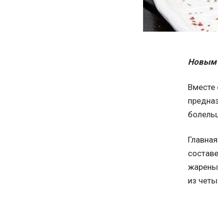
Новым 
Вместе 
предназ
болельщ
Главная
составе
жарены
из чет