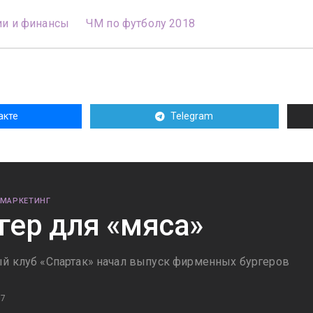
и и финансы
ЧМ по футболу 2018
акте
Telegram
 МАРКЕТИНГ
гер для «мяса»
й клуб «Спартак» начал выпуск фирменных бургеров
17