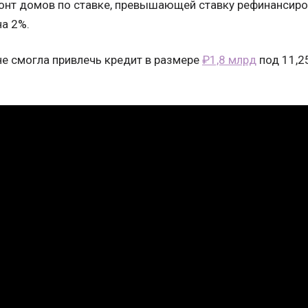
онт домов по ставке, превышающей ставку рефинансиро
на 2%.
не смогла привлечь кредит в размере
₽1,8 млрд
под 11,2