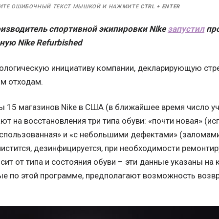
ИТЕ ОШИБОЧНЫЙ ТЕКСТ МЫШКОЙ И НАЖМИТЕ
CTRL
+
ENTER
изводитель спортивной экипировки Nike
запустил
про
ную Nike Refurbished
ологическую инициативу компании, декларирующую стр
ым отходам.
ы 15 магазинов Nike в США (в ближайшее время число 
ют на восстановления три типа обуви: «почти новая» (
 использованная» и «с небольшими дефектами» (заломами
истится, дезинфицируется, при необходимости ремонтир
сит от типа и состояния обуви – эти данные указаны на 
е по этой программе, предполагают возможность возвра