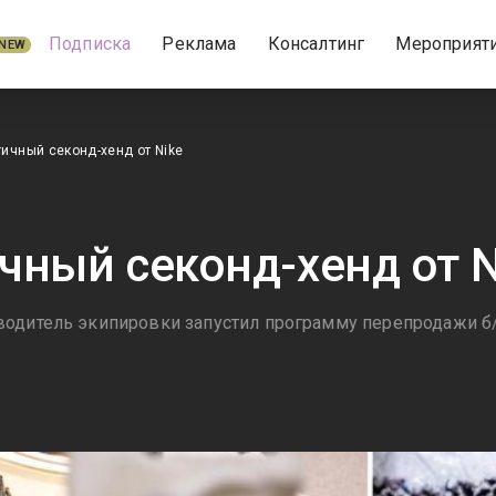
Подписка
Реклама
Консалтинг
Мероприят
NEW
ичный секонд-хенд от Nike
чный секонд-хенд от N
одитель экипировки запустил программу перепродажи б