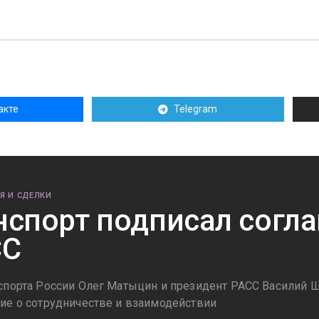
акте
Telegram
Я И СДЕЛКИ
спорт подписал согла
СС
спорта России Олег Матыцин и президент РАСС Василий 
ие о сотрудничестве и взаимодействии