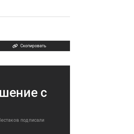
Скопировать
шение с
Шестаков подписали