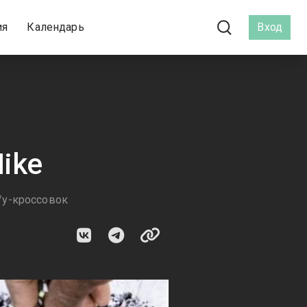
ия
Календарь
Вход
ike
/у-кроссовок