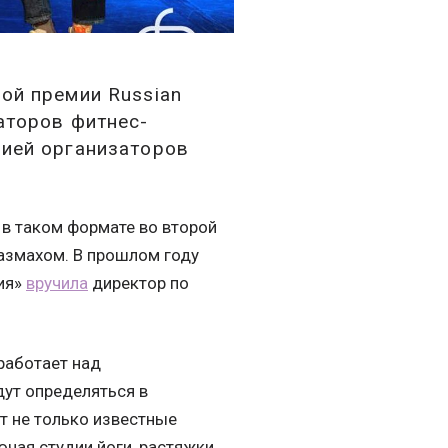
ой премии Russian
аторов фитнес-
цией организаторов
в таком формате во второй
размахом. В прошлом году
ия»
вручила
директор по
работает над
ут определяться в
т не только известные
ючая студии йоги, растяжки