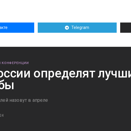
акте
Telegram
И КОНФЕРЕНЦИИ
оссии определят лучш
бы
лей назовут в апреле
24