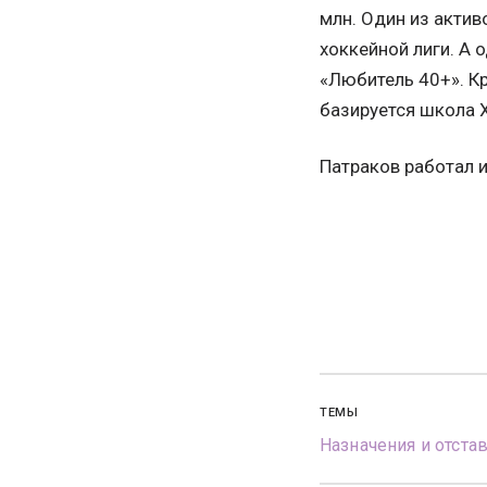
млн. Один из актив
хоккейной лиги. А
«Любитель 40+». К
базируется школа Х
Патраков работал 
ТЕМЫ
Назначения и отста