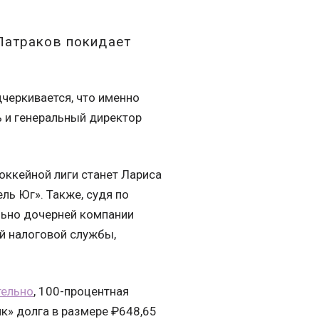
Патраков покидает
черкивается, что именно
ь и генеральный директор
оккейной лиги станет Лариса
ль Юг». Также, судя по
льно дочерней компании
й налоговой службы,
ельно
, 100-процентная
к» долга в размере ₽648,65