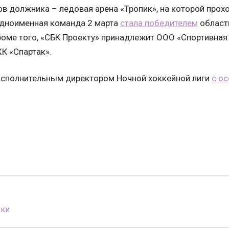
ов должника – ледовая арена «Тропик», на которой прох
 одноименная команда 2 марта
стала победителем
област
роме того, «СБК Проекту» принадлежит ООО «Спортивная
К «Спартак».
исполнительным директором Ночной хоккейной лиги
с ос
вки