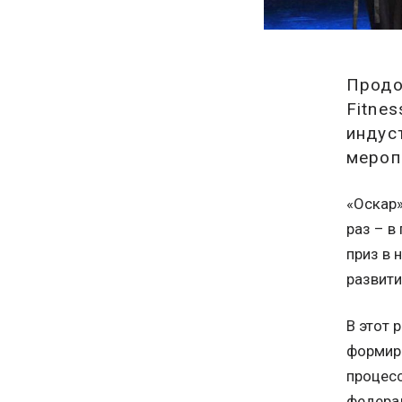
Продо
Fitne
индус
мероп
«Оскар»
раз – в
приз в
развити
В этот 
формиро
процесс
федерал