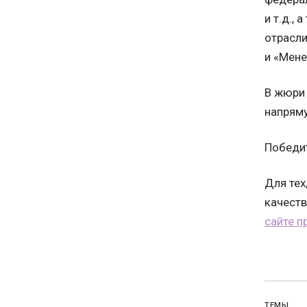
и т.д.,
отрасли
и «Мен
В жюри 
напряму
Победит
Для тех
качеств
сайте п
ТЕМЫ