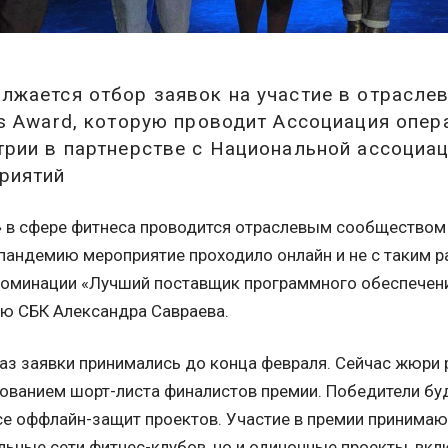
лжается отбор заявок на участие в отраслев
ss Award, которую проводит Ассоциация опер
трии в партнерстве с Национальной ассоциа
риятий
 в сфере фитнеса проводится отраслевым сообществом 
 пандемию мероприятие проходило онлайн и не с таким 
 номинации «Лучший поставщик программного обеспечен
ю СБК Александра Савраева.
раз заявки принимались до конца февраля. Сейчас жюри 
ванием шорт-листа финалистов премии. Победители буд
е оффлайн-защит проектов. Участие в премии принимаю
ьные сети фитнес-клубов, но и одиночные проекты, вкл