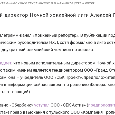
ИТЕ ОШИБОЧНЫЙ ТЕКСТ МЫШКОЙ И НАЖМИТЕ
CTRL
+
ENTER
й директор Ночной хоккейной лиги Алексей 
елеграмм-канал «Хоккейный репортер». В публикации под
ическим руководителем НХЛ, хотя формально в лиге ест
, двукратный олимпийский чемпион по хоккею.
ждает
, что новым исполнительным директором Ночной х
с таким именем является гендиректором ООО «Гранд Оте
ам, она – учредитель ООО «СБК Проект», предположите
уп к информации сейчас закрыт по решению Федерально
ты от санкций).
давно «Сбербанк»
уступил
ООО «СБК Актив» (
предположит
кта») право взыскания с тульского ООО «Компания Тропи