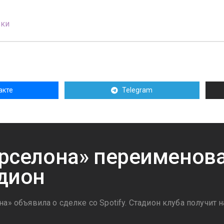
вки
акте
Telegram
рселона» переименов
дион
а» объявила о сделке со Spotify. Стадион клуба получит 