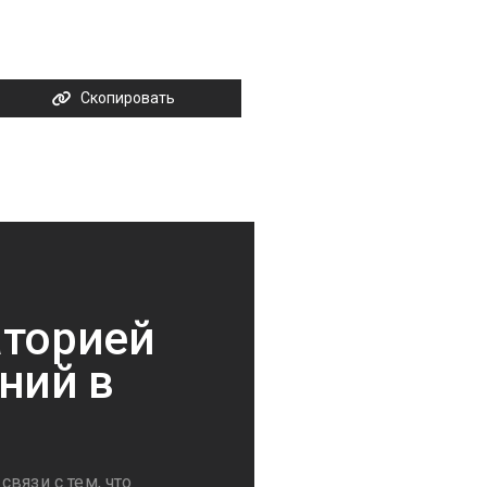
Скопировать
аторией
ний в
вязи с тем, что