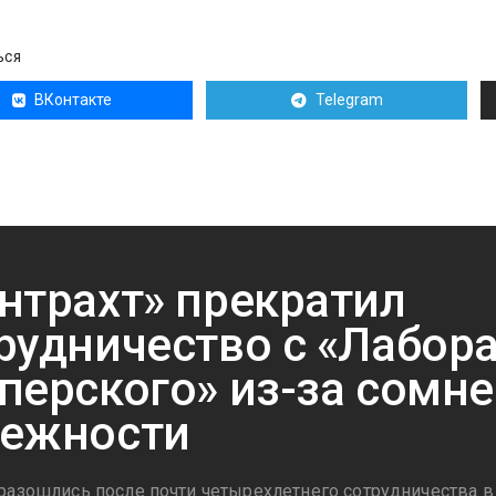
ЬСЯ
ВКонтакте
Telegram
нтрахт» прекратил
рудничество с «Лабор
перского» из-за сомне
ежности
разошлись после почти четырехлетнего сотрудничества в с