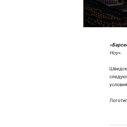
«Барсе
Ноу».
Шведск
следую
условия
Логотип