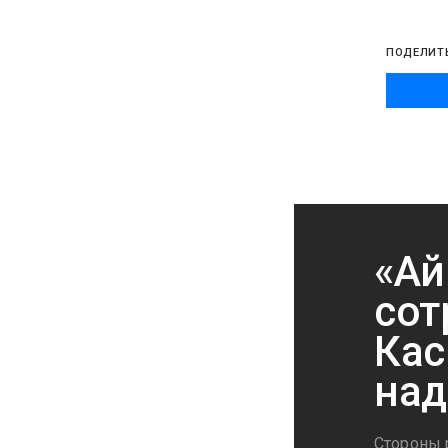
ПОДЕЛИТ
«Ай
сот
Кас
над
Стороны 