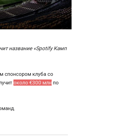
чит название «Spotify Камп
м спонсором клуба со
олучит
около €300 млн
по
оманд.