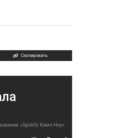
Скопировать
ала
название «Spotify Камп Ноу»