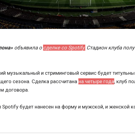
лона»
объявила о
сделке со Spotify.
Стадион клуба полу
ий музыкальный и стриминговый сервис будет титульны
щего сезона. Сделка рассчитана
на четыре года
, клуб п
м договора.
 Spotify будет нанесен на форму и мужской, и женской к