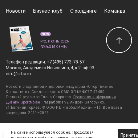
Новости
Бизнес-клуб
О холдинге
Команда
NEW
№2, ИЮНЬ 2026
№64 ИЮНЬ
Телефон редакции
:
+7 (495) 773-78-57
Москва, Академика Ильюшина, 4, к.2, оф.93
info@s-bc.ru
Новости спортивной и деловой индустрии «Спорт Бизнес
Консалтинг». Свидетельство СМИ ЭЛ № ФС77-47450.
Главный редактор Елена Савраева.
Правовая информация
.
Дизайн SportNoise
. Разработка v2:Андрей Загоруйко,
v1:Евгений Горяев. © ООО ИД «ГлобалМедиа». +16. Все права
защищены. 2011–2026.
На сайте используются cookies. Продолжая
Принят
использовать сайт, вы принимаете
условия
.