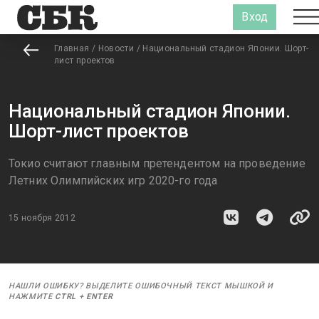
Вход
Главная
/
Новости
/
Национальный стадион Японии. Шорт-
лист проектов
Национальный стадион Японии.
Шорт-лист проектов
Токио считают главным претендентом на проведение
Летних Олимпийских игр 2020-го года
15 ноября 2012
НАШЛИ ОШИБКУ? ВЫДЕЛИТЕ ОШИБОЧНЫЙ ТЕКСТ МЫШКОЙ И
НАЖМИТЕ
CTRL
+
ENTER