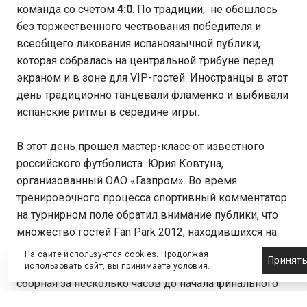
команда со счетом
4:0
. По традиции, не обошлось
без торжественного чествования победителя и
всеобщего ликования испаноязычной публики,
которая собралась на центральной трибуне перед
экраном и в зоне для VIP-гостей. Иностранцы в этот
день традиционно танцевали фламенко и выбивали
испанские ритмы в середине игры.
В этот день прошел мастер-класс от известного
российского футболиста Юрия Ковтуна,
организованный ОАО «Газпром». Во время
тренировочного процесса спортивный комментатор
на турнирном поле обратил внимание публики, что
множество гостей Fan Park 2012, находившихся на
площадке, поддерживают команду «спагетти».
На сайте используются cookies. Продолжая
Принят
Именно такое название получила итальянская
использовать сайт, вы принимаете
условия
.
сборная за несколько часов до начала финального
матча.