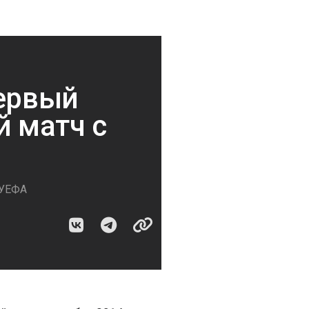
первый
 матч с
 УЕФА