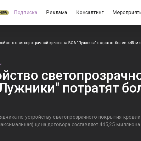
Подписка
Реклама
Консалтинг
Мероприят
NEW
ройство светопрозрачной крыши на БСА "Лужники" потратят более 445 мл
Я
ойство светопрозрачн
"Лужники" потратят бо
ядчика по устройству светопрозрачного покрытия кровли 
максимальная) цена договора составляет 445,25 миллиона