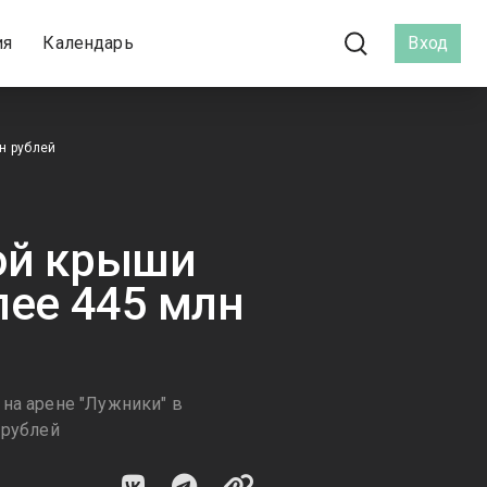
ия
Календарь
Вход
н рублей
ой крыши
лее 445 млн
на арене "Лужники" в
 рублей