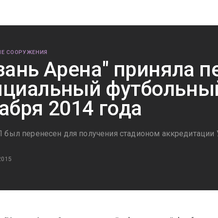
Е СООРУЖЕНИЯ
зань Арена" приняла 
циальный футбольный
абря 2014 года
 был перенесен для получения стадионом аккредитации
2015