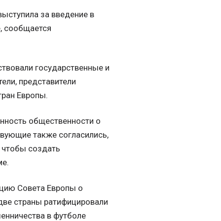
выступила за введение в
е, сообщается
тствовали государственные и
ели, представители
тран Европы.
енность общественности о
твующие также согласились,
, чтобы создать
ме.
нцию Совета Европы о
 две страны ратифицировали
шенничества в футболе