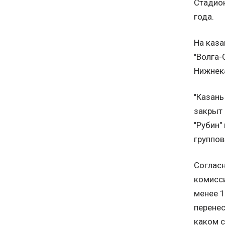
Стадион
года.
На каза
"Волга-
Нижнека
"Казань
закрыт 
"Рубин"
группов
Согласн
комисси
менее 1
перенес
каком с