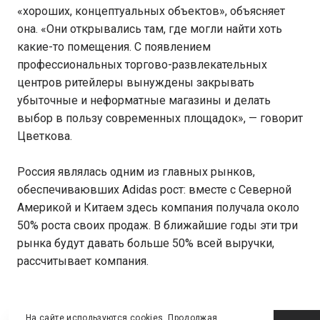
«хороших, концептуальных объектов», объясняет
она. «Они открывались там, где могли найти хоть
какие-то помещения. С появлением
профессиональных торгово-развлекательных
центров ритейлеры вынуждены закрывать
убыточные и неформатные магазины и делать
выбор в пользу современных площадок», — говорит
Цветкова.
Россия являлась одним из главных рынков,
обеспечиваювших Adidas рост: вместе с Северной
Америкой и Китаем здесь компания получала около
50% роста своих продаж. В ближайшие годы эти три
рынка будут давать больше 50% всей выручки,
рассчитывает компания.
Стоит отметить, после публикации сообщения акции
На сайте используются cookies. Продолжая