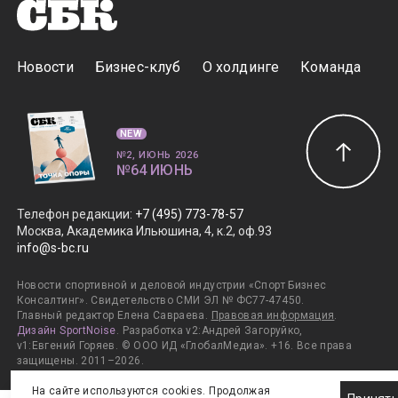
Новости
Бизнес-клуб
О холдинге
Команда
NEW
№2, ИЮНЬ 2026
№64 ИЮНЬ
Телефон редакции
:
+7 (495) 773-78-57
Москва, Академика Ильюшина, 4, к.2, оф.93
info@s-bc.ru
Новости спортивной и деловой индустрии «Спорт Бизнес
Консалтинг». Свидетельство СМИ ЭЛ № ФС77-47450.
Главный редактор Елена Савраева.
Правовая информация
.
Дизайн SportNoise
. Разработка v2:Андрей Загоруйко,
v1:Евгений Горяев. © ООО ИД «ГлобалМедиа». +16. Все права
защищены. 2011–2026.
На сайте используются cookies. Продолжая