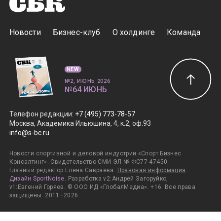
Новости
Бизнес-клуб
О холдинге
Команда
NEW
№2, ИЮНЬ 2026
№64 ИЮНЬ
Телефон редакции
:
+7 (495) 773-78-57
Москва, Академика Ильюшина, 4, к.2, оф.93
info@s-bc.ru
Новости спортивной и деловой индустрии «Спорт Бизнес
Консалтинг». Свидетельство СМИ ЭЛ № ФС77-47450.
Главный редактор Елена Савраева.
Правовая информация
.
Дизайн SportNoise
. Разработка v2:Андрей Загоруйко,
v1:Евгений Горяев. © ООО ИД «ГлобалМедиа». +16. Все права
защищены. 2011–2026.