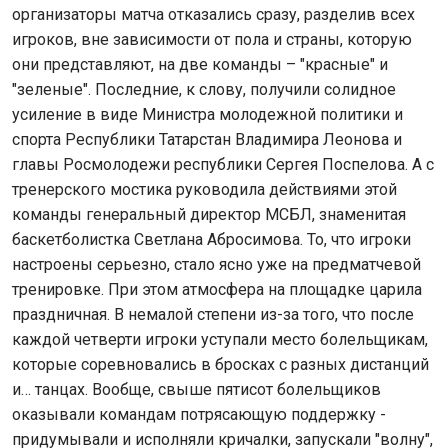
организаторы матча отказались сразу, разделив всех
игроков, вне зависимости от пола и страны, которую
они представляют, на две команды – "красные" и
"зеленые". Последние, к слову, получили солидное
усиление в виде Министра молодежной политики и
спорта Республики Татарстан Владимира Леонова и
главы Росмолодежи республики Сергея Поспелова. А с
тренерского мостика руководила действиями этой
команды генеральный директор МСБЛ, знаменитая
баскетболистка Светлана Абросимова. То, что игроки
настроены серьезно, стало ясно уже на предматчевой
тренировке. При этом атмосфера на площадке царила
праздничная. В немалой степени из-за того, что после
каждой четверти игроки уступали место болельщикам,
которые соревновались в бросках с разных дистанций
и… танцах. Вообще, свыше пятисот болельщиков
оказывали командам потрясающую поддержку -
придумывали и исполняли кричалки, запускали "волну",