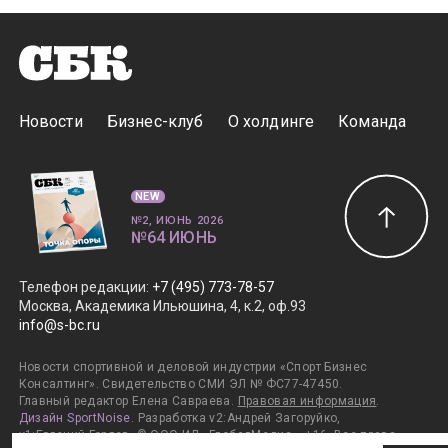
Новости
Бизнес-клуб
О холдинге
Команда
NEW
№2, ИЮНЬ 2026
№64 ИЮНЬ
Телефон редакции
:
+7 (495) 773-78-57
Москва, Академика Ильюшина, 4, к.2, оф.93
info@s-bc.ru
Новости спортивной и деловой индустрии «Спорт Бизнес
Консалтинг». Свидетельство СМИ ЭЛ № ФС77-47450.
Главный редактор Елена Савраева.
Правовая информация
.
Дизайн SportNoise
. Разработка v2:Андрей Загоруйко,
v1:Евгений Горяев. © ООО ИД «ГлобалМедиа». +16. Все права