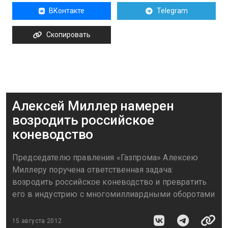
ВКонтакте
Telegram
Скопировать
Алексей Миллер намерен
возродить российское
коневодство
Председателю правления «Газпрома» Алексею
Миллеру поручена ответственная задача:
возродить российское коневодство и превратить
его в индустрию с многомиллиардными оборотами
15 августа 2012