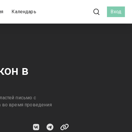
ия
Календарь
Вход
кон в
ластей письмо с
а во время проведения