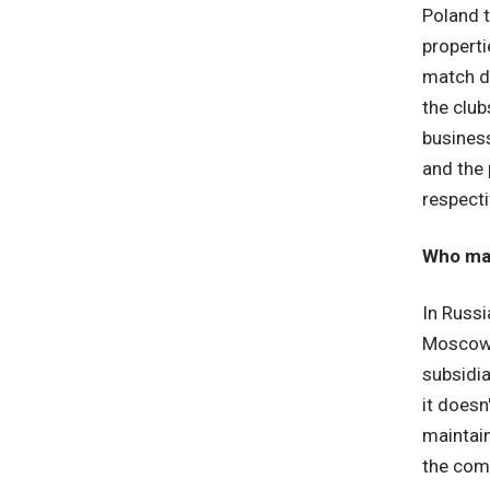
Poland t
properti
match da
the club
business
and the 
respecti
Who ma
In Russi
Moscow "
subsidia
it doesn
maintain
the com