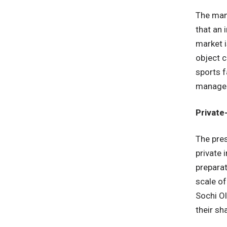
The man
that an 
market 
object c
sports f
managem
Private
The pres
private 
preparat
scale of
Sochi Ol
their sh