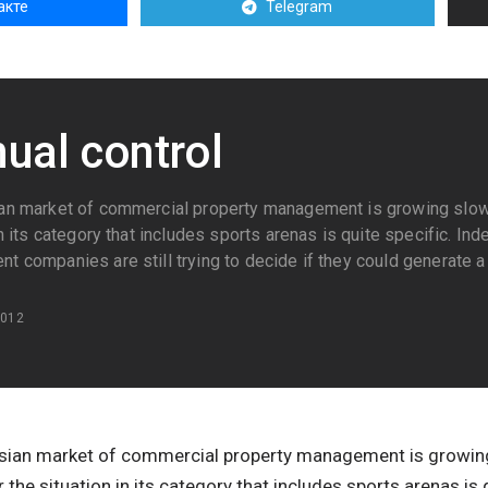
акте
Telegram
ual control
an market of commercial property management is growing slowl
in its category that includes sports arenas is quite specific. In
 companies are still trying to decide if they could generate a 
2012
sian market of commercial property management is growing 
the situation in its category that includes sports arenas is 