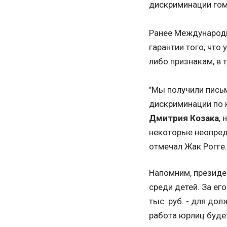
дискриминации гом
Ранее Международн
гарантии того, что
либо признакам, в 
"Мы получили письм
дискриминации по 
Дмитрия Козака
,
некоторые неопред
отмечал Жак Рогге.
Напомним, президе
среди детей. За ег
тыс. руб. - для дол
работа юрлиц будет