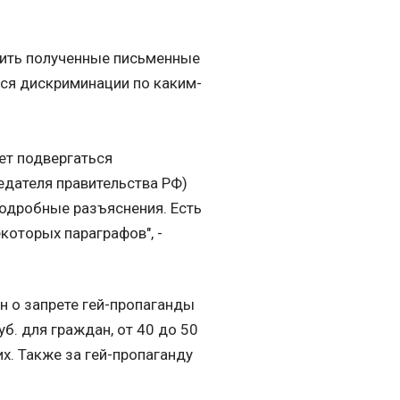
ить полученные письменные
ться дискриминации по каким-
ет подвергаться
едателя правительства РФ)
подробные разъяснения. Есть
которых параграфов", -
н о запрете гей-пропаганды
уб. для граждан, от 40 до 50
их. Также за гей-пропаганду