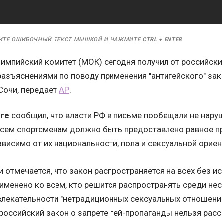
ИТЕ ОШИБОЧНЫЙ ТЕКСТ МЫШКОЙ И НАЖМИТЕ
CTRL
+
ENTER
мпийский комитет (МОК) сегодня получил от российских
азъяснениями по поводу применения "антигейского" зак
Сочи, передает
АР
.
гге
сообщил, что власти РФ в письме пообещали не нару
всем спортсменам должно быть предоставлено равное пр
висимо от их национальности, пола и сексуальной ориен
и отмечается, что закон распространяется на всех без 
рименено ко всем, кто решится распространять среди н
лекательности "нетрадиционных сексуальных отношений
российский закон о запрете гей-пропаганды нельзя рас