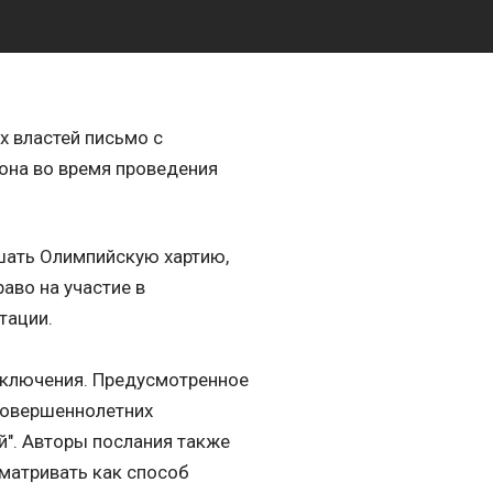
 властей письмо с
она во время проведения
шать Олимпийскую хартию,
аво на участие в
тации.
исключения. Предусмотренное
есовершеннолетних
". Авторы послания также
сматривать как способ