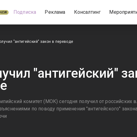
Подписка
Реклама
Консалтинг
Мероприят
NEW
лучил "антигейский" закон в переводе
учил "антигейский" за
е
ийский комитет (МОК) сегодня получил от российских в
ъяснениями по поводу применения "антигейского" закон
очи