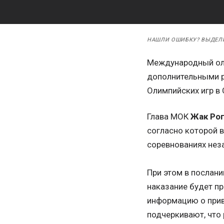
НАШЛИ ОШИБКУ? ВЫДЕЛ
Международный оли
дополнительными р
Олимпийских игр в 
Глава МОК
Жак Ро
согласно которой 
соревнованиях неза
При этом в послани
наказание будет п
информацию о прив
подчеркивают, что 