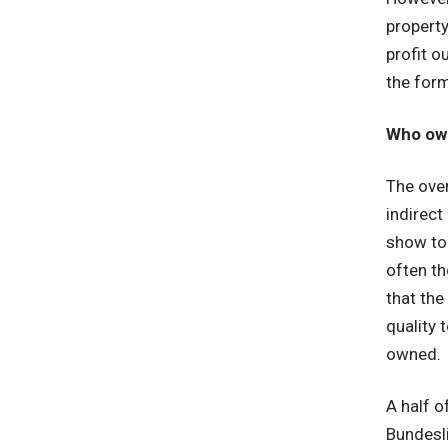
property
profit 
the form
Who ow
The over
indirect
show to 
often th
that the
quality 
owned.
A half o
Bundesli