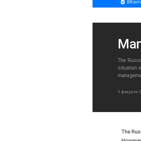
ВКонт
Man
The Russi
situation 
management
3 февраля 
The Rus
However 