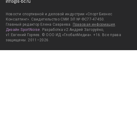
info@s-bc.ru
Новости спортивной и деловой индустрии «Спорт Бизнес
Консалтинг». Свидетельство СМИ ЭЛ № ФС77-47450.
Главный редактор Елена Савраева.
Правовая информация
.
Дизайн SportNoise
. Разработка v2:Андрей Загоруйко,
v1:Евгений Горяев. © ООО ИД «ГлобалМедиа». +16. Все права
защищены. 2011–2026.