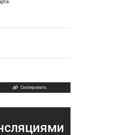
рта.
Скопировать
ансляциями