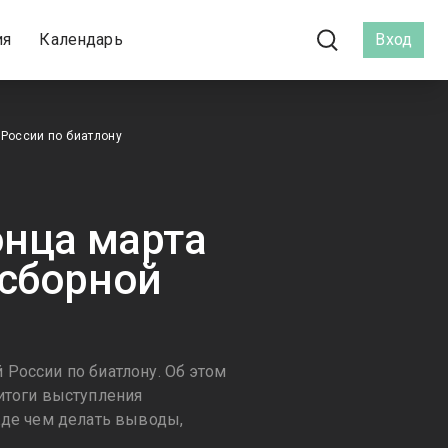
ия
Календарь
Вход
 России по биатлону
онца марта
 сборной
России по биатлону. Об этом
итоги выступления
жде чем делать выводы,