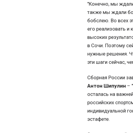
"Конечно, мы ждали
также мы ждали бо
бобслею. Во всех э
его реализовать и 
высоких результато
в Сочи. Поэтому с
нужные решения. Чт
эти шаги сейчас, че
Сборная России за
Антон Шипулин
– 
осталась на важней
российских спортс
индивидуальной гон
эстафете.