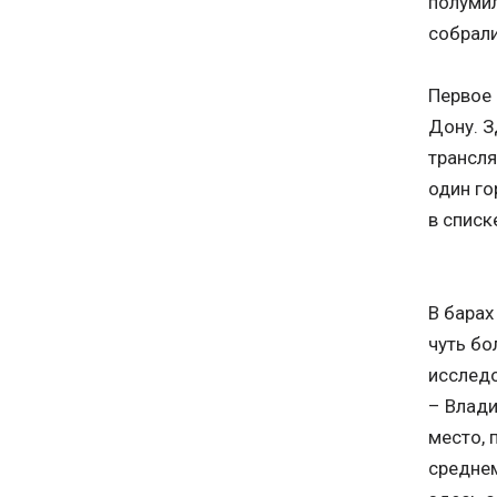
полумил
собрали
Первое 
Дону. 
трансля
один го
в списк
В барах
чуть бо
исследо
– Влади
место, 
среднем