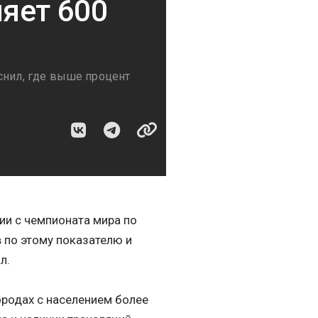
яет 600
снил, где выше процент
ии с чемпионата мира по
в по этому показателю и
л.
ородах с населением более