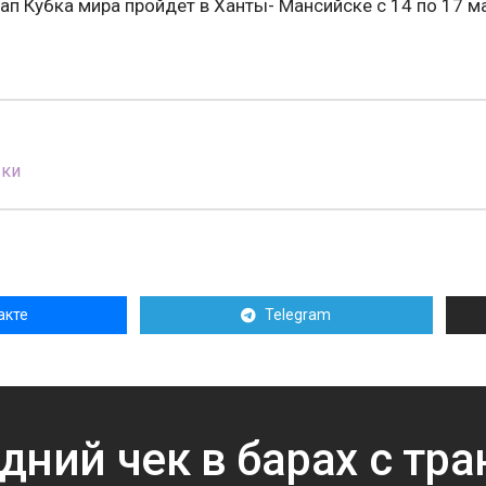
п Кубка мира пройдет в Ханты- Мансийске с 14 по 17 ма
вки
акте
Telegram
дний чек в барах с тр