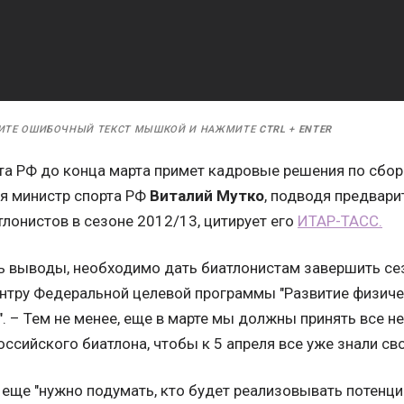
ИТЕ ОШИБОЧНЫЙ ТЕКСТ МЫШКОЙ И НАЖМИТЕ
CTRL
+
ENTER
та РФ до конца марта примет кадровые решения по сборн
ня министр спорта РФ
Виталий Мутко
, подводя предвари
лонистов в сезоне 2012/13, цитирует его
ИТАР-ТАСС.
ь выводы, необходимо дать биатлонистам завершить сезо
ентру Федеральной целевой программы "Развитие физичес
". – Тем не менее, еще в марте мы должны принять все 
ссийского биатлона, чтобы к 5 апреля все уже знали сво
 еще "нужно подумать, кто будет реализовывать потенци