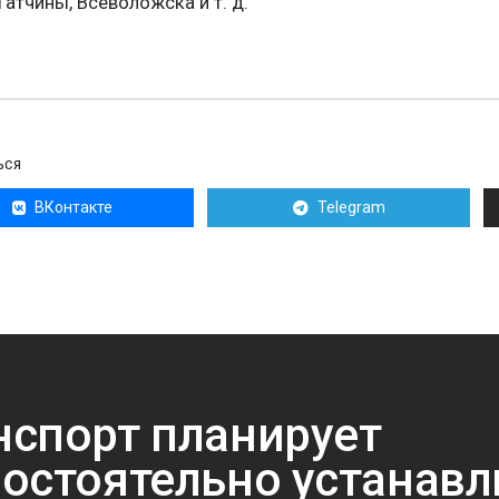
Гатчины, Всеволожска и т. д.
ЬСЯ
ВКонтакте
Telegram
спорт планирует
остоятельно устанавл