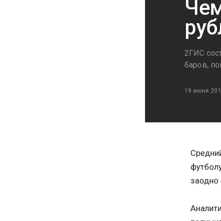
Чем
руб
2ГИС сос
баров, п
19 июня 20
Средний
футболу
заодно 
Аналити