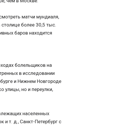
ше, чем в Москве.
смотреть матчи мундиаля,
 столице более 30,5 тыс.
ивных баров находится
оходах болельщиков на
отренных в исследовании
ербурге и Нижнем Новгороде
о улицы, но и переулки,
лизлежащих населенных
и т. д., Санкт-Петербург с