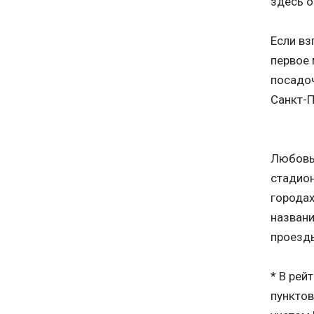
здесь о
Если вз
первое 
посадоч
Санкт-П
Любовь 
стадион
городах
названи
проезд
* В рей
пунктов