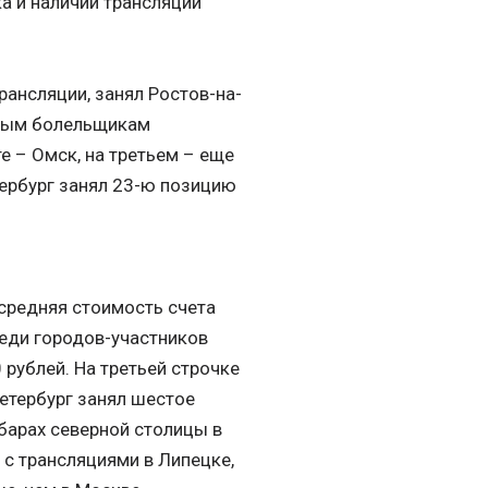
а и наличии трансляций
рансляции, занял Ростов-на-
ьным болельщикам
е – Омск, на третьем – еще
тербург занял 23-ю позицию
средняя стоимость счета
реди городов-участников
 рублей. На третьей строчке
етербург занял шестое
тбарах северной столицы в
 с трансляциями в Липецке,