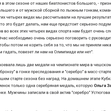
 в этом сезоне от наших биатлонистов большего, - призн
льшего и от мужской сборной по лыжным гонкам, коман
тих четырех видах мы рассчитывали на лучшие результаты
кто это будет делать, нам еще предстоит серьезно подум
в во всех этих четырех видах спорта нам будет очень с
ейчас необходимо очень серьезно поговорить с руководи
обы потом не корить себя за то, что мы не приняли ник
м гадать, повезет ли нам на Олимпиаде или нет".
воевала лишь две медали на чемпионате мира в чешском
"бронзу" в гонке преследования и "серебро" в масс-старт
шем старте сезона без наград. На домашнем этапе Кубка
менок только одна серебряная медаль, которую
Ольга З
ке. Мужчины записали в свой актив "серебро" Устюгова в