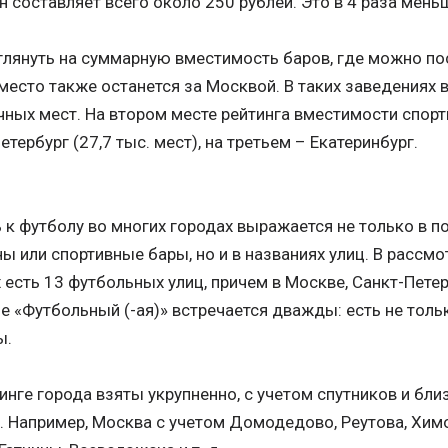
н составляет всего около 250 рублей. Это в 4 раза мень
глянуть на суммарную вместимость баров, где можно по
место также останется за Москвой. В таких заведениях в
ных мест. На втором месте рейтинга вместимости спорт
етербург (27,7 тыс. мест), на третьем – Екатеринбург.
к футболу во многих городах выражается не только в п
ы или спортивные бары, но и в названиях улиц. В рассм
 есть 13 футбольных улиц, причем в Москве, Санкт-Пет
е «Футбольный (-ая)» встречается дважды: есть не тольк
ы.
тинге города взяты укрупненно, с учетом спутников и б
. Например, Москва с учетом Домодедово, Реутова, Химок 