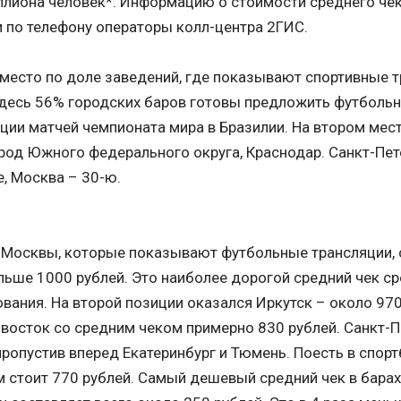
лиона человек*. Информацию о стоимости среднего чек
 по телефону операторы колл-центра 2ГИС.
место по доле заведений, где показывают спортивные т
Здесь 56% городских баров готовы предложить футбол
ции матчей чемпионата мира в Бразилии. На втором мест
род Южного федерального округа, Краснодар. Санкт-Пе
е, Москва – 30-ю.
 Москвы, которые показывают футбольные трансляции, 
льше 1000 рублей. Это наиболее дорогой средний чек с
вания. На второй позиции оказался Иркутск – около 970
восток со средним чеком примерно 830 рублей. Санкт-П
пропустив вперед Екатеринбург и Тюмень. Поесть в спор
 стоит 770 рублей. Самый дешевый средний чек в барах