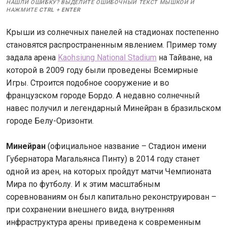
НАШЛИ ОШИБКУ? ВЫДЕЛИТЕ ОШИБОЧНЫЙ ТЕКСТ МЫШКОЙ И
НАЖМИТЕ
CTRL
+
ENTER
Крыши из солнечных панелей на стадионах постепенно
становятся распространенным явлением. Пример тому
задала арена
Kaohsiung National Stadium
на Тайване, на
которой в 2009 году были проведены Всемирные
Игры. Строится подобное сооружение и во
французском городе Бордо. А недавно солнечный
навес получил и легендарный Минейран в бразильском
городе Белу-Оризонти.
Минейран
(официальное название – Стадион имени
Губернатора Магальянса Пинту) в 2014 году станет
одной из арен, на которых пройдут матчи Чемпионата
Мира по футболу. И к этим масштабным
соревнованиям он был капитально реконструирован –
при сохранении внешнего вида, внутренняя
инфраструктура арены приведена к современным