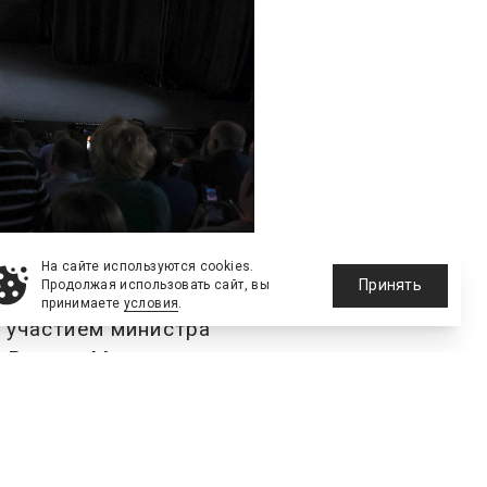
На сайте используются cookies.
Принять
Продолжая использовать сайт, вы
Баскет» в Перми
принимаете
условия
.
 участием министра
а России Михаила
Махонина, президента
ко, президента
директора Единой лиги