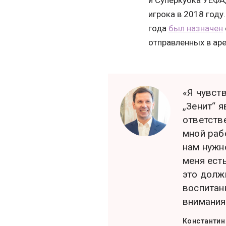
и Суперкубка УЕФА,
игрока в 2018 году
года
был назначен
отправленных в аре
«Я чувст
„Зенит“ 
ответств
мной раб
нам нужно
меня есть
это долж
воспитан
внимания
Константин