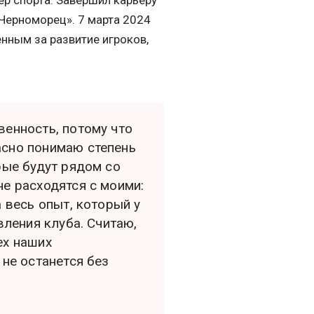
ер спорта. Завершил карьеру
 «Черноморец». 7 марта 2024
нным за развитие игроков,
венность, потому что
асно понимаю степень
рые будут рядом со
не расходятся с моими:
а весь опыт, который у
вления клуба. Считаю,
ех наших
 не останется без