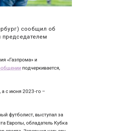
тербург) сообщил об
м председателем
ия «Газпрома» и
ообщении
подчеркивается,
 а с июня 2023-го –
ный футболист, выступал за
ата Европы, обладатель Кубка