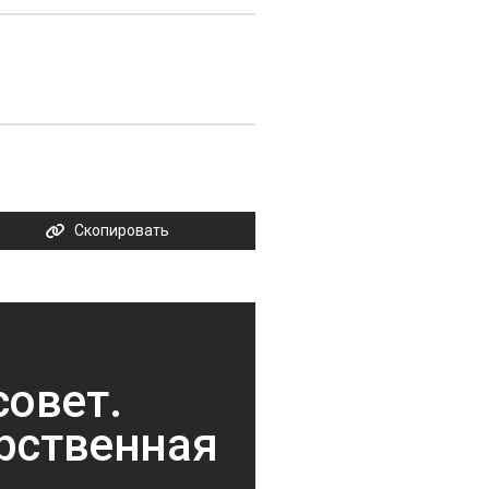
Скопировать
овет.
арственная