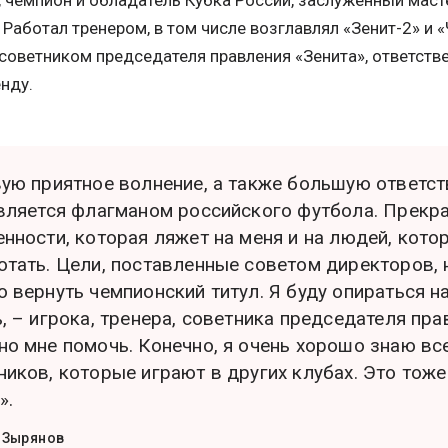
 чемпион и обладатель Кубка России, заслуженный маст
. Работал тренером, в том числе возглавлял «Зенит-2» и
советником председателя правления «Зенита», ответстве
нду.
вую приятное волнение, а также большую ответст
является флагманом российского футбола. Прекр
енности, которая ляжет на меня и на людей, кото
отать. Цели, поставленные советом директоров, 
 вернуть чемпионский титул. Я буду опираться н
, – игрока, тренера, советника председателя пра
но мне помочь. Конечно, я очень хорошо знаю вс
ников, которые играют в других клубах. Это тоже
».
 Зырянов