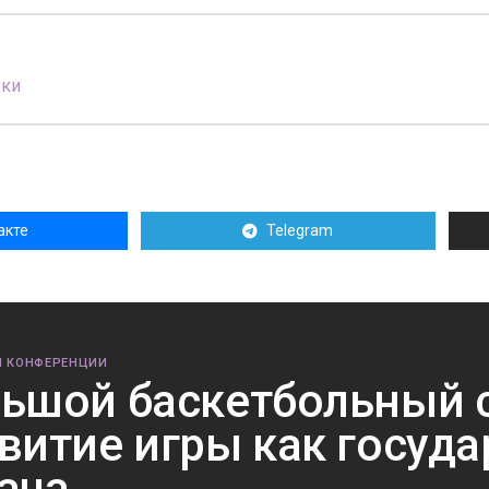
вки
акте
Telegram
И КОНФЕРЕНЦИИ
ьшой баскетбольный с
витие игры как госуд
ача