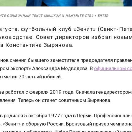
ИТЕ ОШИБОЧНЫЙ ТЕКСТ МЫШКОЙ И НАЖМИТЕ
CTRL
+
ENTER
августа, футбольный клуб «Зенит» (Санкт-Пе
руководстве. Совет директоров избрал новы
а Константина Зырянова.
янов сменил бывшего заместителя председателя правлен
пром экспорт» Александра Медведева. В
официальном с
 отметил 70-летний юбилей.
в работал с февраля 2019 года. Сначала гендиректором,
вления. Теперь он станет советником Зырянова.
в родился 5 октября 1977 года в Перми. Профессиональ
, «Зенит» и сборную России. Бронзовый призер чемпион