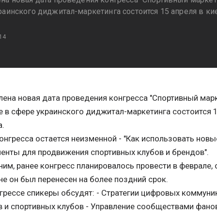
раинского диджитал-маркетинга состоится 15 апреля в к
14
ена новая дата проведения конгресса "Спортивный марк
 в сфере украинского диджитал-маркетинга состоится 
а.
нгресса остается неизменной - "Как использовать нов
енты для продвижения спортивных клубов и брендов".
м, ранее конгресс планировалось провести в феврале, 
не он был перенесен на более поздний срок.
рессе спикеры обсудят: - Стратегии цифровых коммуни
 и спортивных клубов - Управление сообществами фано