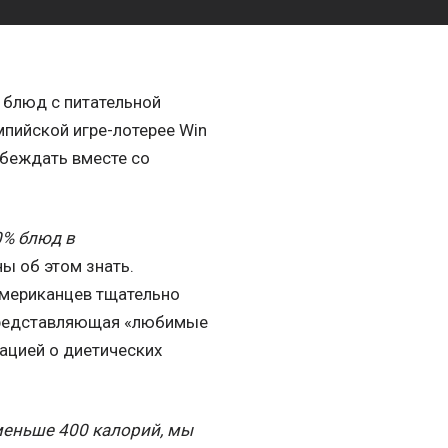
 блюд с питательной
мпийской игре-лотерее Win
обеждать вместе со
0% блюд в
ны об этом знать.
американцев тщательно
 представляющая «любимые
ацией о диетических
меньше 400 калорий, мы