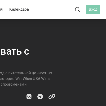
ия
Календарь
Вход
вать с
юд с питательной ценностью
лотерее Win When USA Wins
о спортсменами