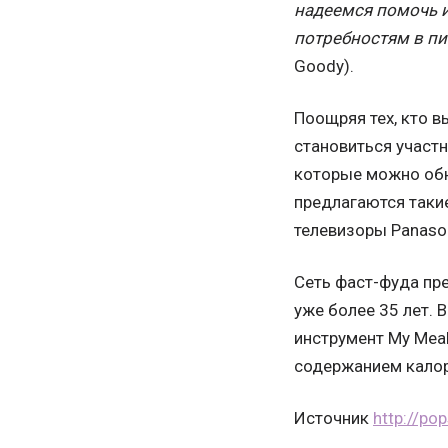
надеемся помочь 
потребностям в пи
Goody).
Поощряя тех, кто в
становиться участн
которые можно обн
предлагаются такие
телевизоры Panason
Сеть фаст-фуда пр
уже более 35 лет. 
инструмент My Mea
содержанием калор
Источник
http://po