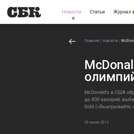
Новости
Статьи
Журнал
Главная
/
Новости
/
McDona
McDonal
олимпи
McDonald‘s в США об
до 400 калорий, выб
Gold («Выигрывайте,
25 июля 2012