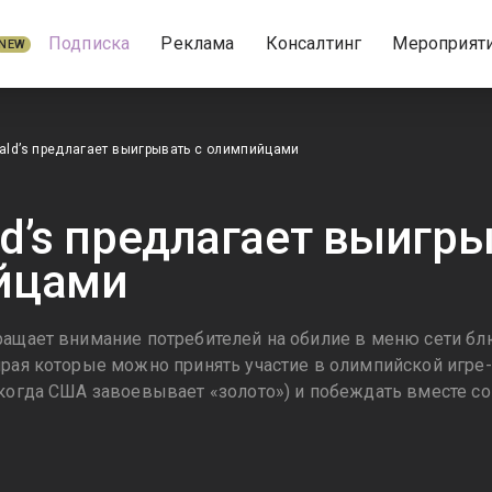
Подписка
Реклама
Консалтинг
Мероприят
NEW
ld’s предлагает выигрывать с олимпийцами
d’s предлагает выигры
йцами
ращает внимание потребителей на обилие в меню сети бл
ирая которые можно принять участие в олимпийской игре-
 когда США завоевывает «золото») и побеждать вместе с