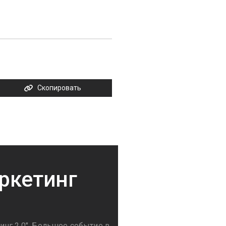
Скопировать
ркетинг
нг 2.0". Большое событие в