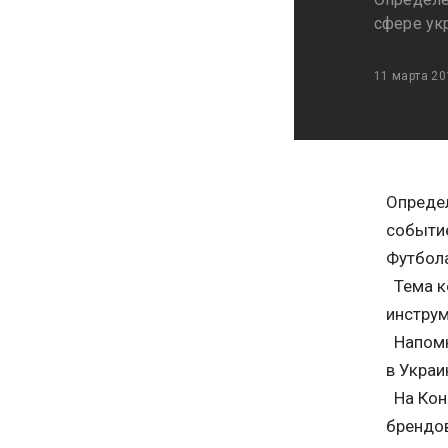
сфере ук
11 марта 20
Определ
событие
Футбол
Тема ко
инструм
Напомни
в Украи
На Конг
брендов