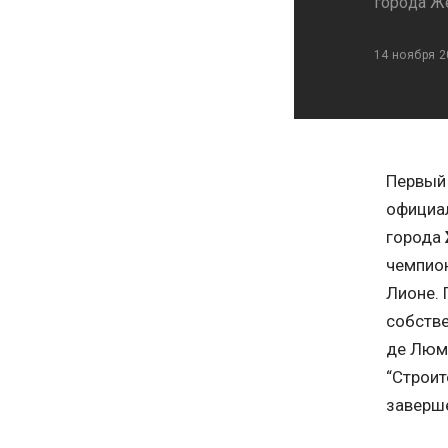
города 
14 ноября 2
Первый 
официа
города
чемпион
Лионе. 
собств
де Люмь
“Строит
заверше