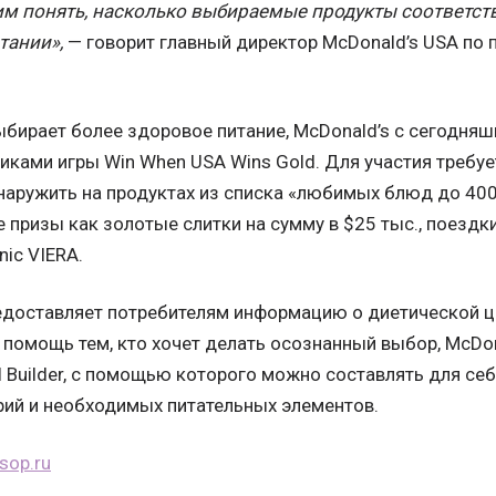
им понять, насколько выбираемые продукты соответс
тании»,
— говорит главный директор McDonald’s USA по 
ыбирает более здоровое питание, McDonald’s с сегодняш
иками игры Win When USA Wins Gold. Для участия требуе
аружить на продуктах из списка «любимых блюд до 400
 призы как золотые слитки на сумму в $25 тыс., поездк
ic VIERA.
едоставляет потребителям информацию о диетической ц
В помощь тем, кто хочет делать осознанный выбор, McDon
l Builder, с помощью которого можно составлять для с
ий и необходимых питательных элементов.
psop.ru