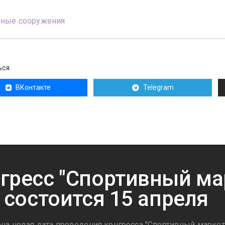
вные сооружения
ЬСЯ
ВКонтакте
Telegram
гресс "Спортивный ма
" состоится 15 апреля
на новая дата проведения конгресса "Спортивный маркети