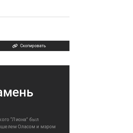
Скопировать
амень
ого “Лиона” был
ишелем Оласом и мэром