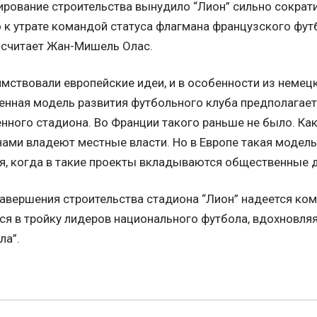
рование строительства вынудило “Лион” сильно сократи
 к утрате командой статуса флагмана французского футб
 считает Жан-Мишель Олас.
мствовали европейские идеи, и в особенности из немецк
нная модель развития футбольного клуба предполагает 
нного стадиона. Во Франции такого раньше не было. Как 
ами владеют местные власти. Но в Европе такая модель
я, когда в такие проекты вкладываются общественные д
авершения строительства стадиона “Лион” надеется ком
ся в тройку лидеров национального футбола, вдохновл
ла”.