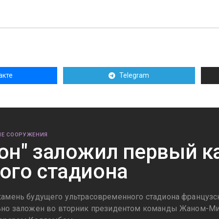
акте
Telegram
Е СООРУЖЕНИЯ
он" заложил первый к
ого стадиона
амень будущего ультрасовременного стадиона французск
но заложен во вторник президентом команды Жаном-М