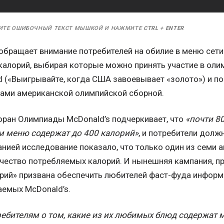
ИТЕ ОШИБОЧНЫЙ ТЕКСТ МЫШКОЙ И НАЖМИТЕ
CTRL
+
ENTER
бращает внимание потребителей на обилие в меню сети
калорий, выбирая которые можно принять участие в оли
d («Выигрывайте, когда США завоевывает «золото») и п
ами американской олимпийской сборной.
ран Олимпиады McDonald’s подчеркивает, что
«почти 8
 меню содержат до 400 калорий»
, и потребители долж
нией исследование показало, что только один из семи 
чество потребляемых калорий. И нынешняя кампания,
рий» призвана обеспечить любителей фаст-фуда информ
аемых McDonald’s.
ебителям о том, какие из их любимых блюд содержат 