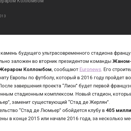
Жераром Колломбом
013
камень будущего ультрасовременного стадиона францу
льно заложен во вторник президентом команды
Жаном
Жераром Колломбом
, сообщают
Euronews
. Его строит
ату Европы по футболу, который в 2016 году пройдет во 
После завершения проекта “Лион” будет первой француз
енным стадионным комплексом. Новый стадион, который
ер”, заменит существующий “Стад де Жерлян”.
ельство “Стад де Люмьер” обойдется клубу в
405 милли
ны в конце 2015 или начале 2016 года, за несколько ме