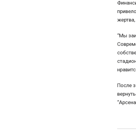
Финанси
привело
жертва,
“Мы заи
Совреме
собстве
стадион
нравитс
После з
вернуть
“Арсена