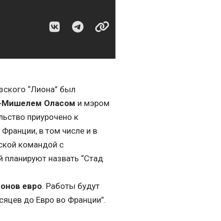
зского “Лиона” был
-Мишелем Оласом
и мэром
ельство приурочено к
Франции, в том числе и в
ской командой с
 планируют назвать “Стад
онов евро
. Работы будут
сяцев до Евро во Франции”.