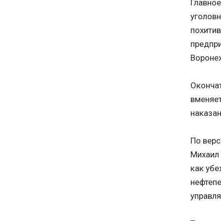
Главное
уголовн
похитив
предпр
Вороне
Оконча
вменяет
наказан
По верс
Михаил 
как убе
нефтеп
управля