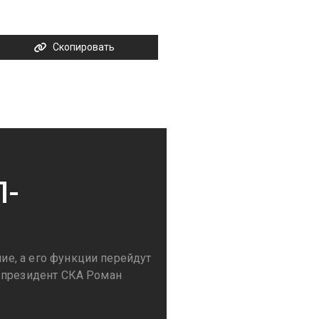
Скопировать
Л-
е, а его функции перейдут
-президент СКА Роман