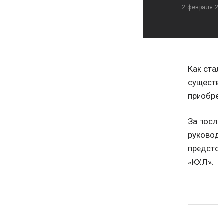
2 февраля 
Как ста
существ
приобре
За посл
руковод
предсто
«КХЛ».