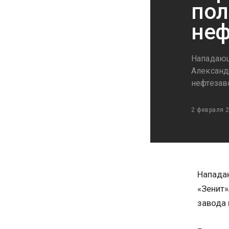
пол
неф
Нападающ
Александ
нефтезав
2 февраля 
Нападаю
«Зенит»
завода 