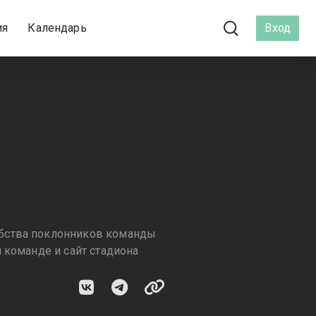
ия
Календарь
Вход
обства поклонников команды
 команде и сайт стадиона