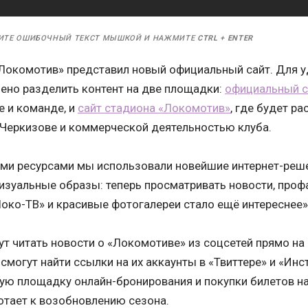
ИТЕ ОШИБОЧНЫЙ ТЕКСТ МЫШКОЙ И НАЖМИТЕ
CTRL
+
ENTER
Локомотив» представил новый официальный сайт. Для 
но разделить контент на две площадки:
официальный с
е и команде, и
сайт стадиона «Локомотив»
, где будет р
в Черкизове и коммерческой деятельностью клуба.
ыми ресурсами мы использовали новейшие интернет-реш
изуальные образы: теперь просматривать новости, проф
око-ТВ» и красивые фотогалереи стало ещё интереснее»
т читать новости о «Локомотиве» из соцсетей прямо на г
смогут найти ссылки на их аккаунты в «Твиттере» и «Ин
вую площадку онлайн-бронирования и покупки билетов н
отает к возобновлению сезона.