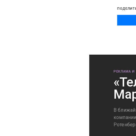
ПОДЕЛИТ
РЕКЛАМА И
«Те
Мар
В ближай
компании
Ротенбер