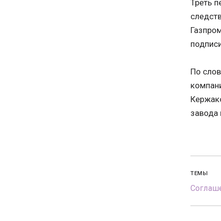
Треть п
следст
Газпром
подпис
По слов
компани
Кержако
завода
ТЕМЫ
Соглаше