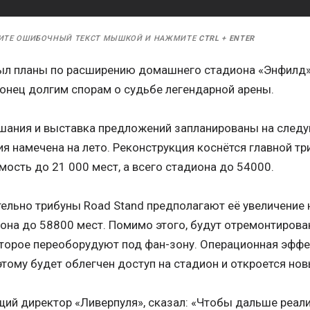
ИТЕ ОШИБОЧНЫЙ ТЕКСТ МЫШКОЙ И НАЖМИТЕ
CTRL
+
ENTER
ыл планы по расширению домашнего стадиона «Энфилд» д
конец долгим спорам о судьбе легендарной арены.
ания и выставка предложений запланированы на след
я намечена на лето. Реконструкция коснётся главной тр
мость до 21 000 мест, а всего стадиона до 54000.
ельно трибуны Road Stand предполагают её увеличение 
она до 58800 мест. Помимо этого, будут отремонтирова
оторое переоборудуют под фан-зону. Операционная эффе
этому будет облегчен доступ на стадион и откроется нов
щий директор «Ливерпуля», сказал: «Чтобы дальше реал