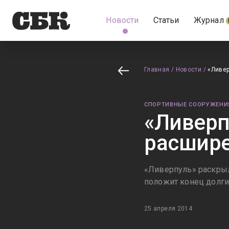
Новости
Статьи
Журнал
Главная
/
Новости
/
«Ливе
СПОРТИВНЫЕ СООРУЖЕНИ
«Ливерп
расшир
«Ливерпуль» раскрыл
положит конец долги
25 апреля 2014