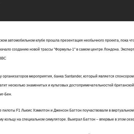
2
ском автомобильном клубе прошла презентация необычного проекта, пока что
начало созданию новой трассы "Формулы-1" в самом центре Лондона. Эксперты
 BBC
у организаторов мероприятия, банка Santander, который является спонсором
ватит несколько знаменитых и культовых достопримечательностей британской 
иг-Бен.
е пилоты F1 Льюис Хэмилтон и Дженсон Баттон поучаствовали в виртуально
му кольцу на специальном симуляторе. Выиграл Баттон – впервые в этом сезо