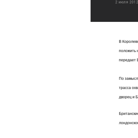
2 июля 201
В Королев
положить 
передает
По замысл
трасса ох
дворец и Б
Британски
лондонско