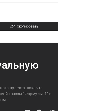
Скопировать
уальную
ого проекта, пока что
овой трассы "Формулы-1" в
сом.