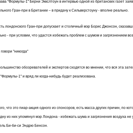
ава "Формулы-1" Берни Эккслтоун в интервью одной из британских газет заяв
ьного Гран-при в Британии – в придачу к Сильверстоуну - вполне реально.
ь лондонского Гран-при допускает и столичный мэр Борис Джонсон, сказавши
но - при условии, что удастся избежать проблем с шумом и загрязнением воз
 говори "никогда"
ольшинство обозревателей и экспертов сходятся во мнении, что вся эта затея
"Формулы-1" и вряд ли когда-нибудь будет реализована.
го, что это пиар-акция одного из спонсоров, есть масса других причин, по к
дну из них упомянул мэр Лондона - избежать шума и загрязнения воздуха не у
ель Би-би-си Эндрю Бенсон.