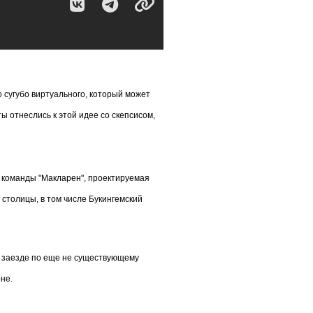
 сугубо виртуального, который может
 отнеслись к этой идее со скепсисом,
 команды "Макларен", проектируемая
столицы, в том числе Букингемский
м заезде по еще не существующему
не.