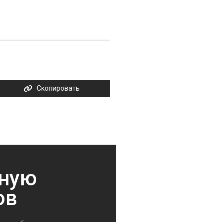
Скопировать
нную
ов