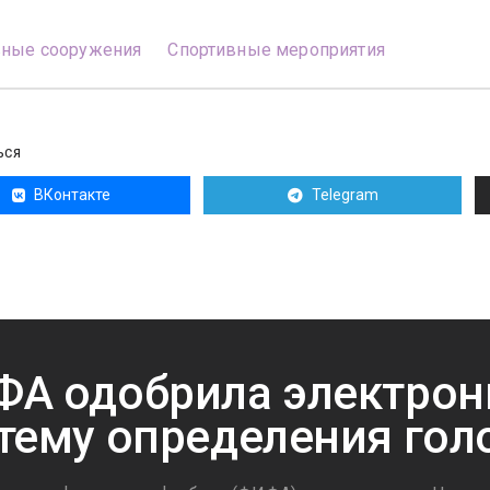
вные сооружения
Спортивные мероприятия
ЬСЯ
ВКонтакте
Telegram
А одобрила электро
тему определения гол