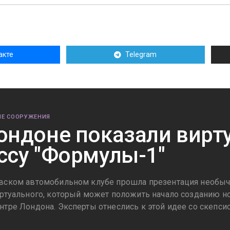
акте
Telegram
Е СООРУЖЕНИЯ
ондоне показали вирт
ссу "Формулы-1"
вском автомобильном клубе прошла презентация необычн
иртуального, который может положить начало созданию н
нтре Лондона. Эксперты отнеслись к этой идее со скепси