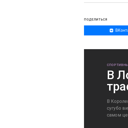
ПОДЕЛИТЬСЯ
ВКонт
СПОРТИВНЫ
В Л
тра
В Короле
сугубо в
самом це