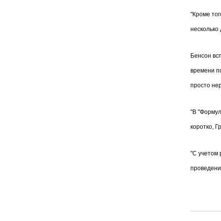
"Кроме то
несколько 
Бенсон всп
времени по
просто не
"В "Формул
коротко, Г
"С учетом 
проведения