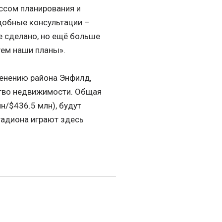
ссом планирования и
одобные консультации –
е сделано, но ещё больше
уем наши планы».
енению района Энфилд,
ство недвижимости. Общая
н/$436.5 млн), будут
тадиона играют здесь