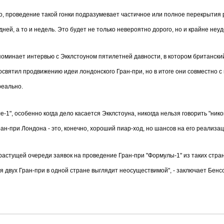
го, проведение такой гонки подразумевает частичное или полное перекрытия
дней, а то и недель. Это будет не только невероятно дорого, но и крайне неу
оминает интервью с Экклстоуном пятилетней давности, в котором британский
святил продвижению идеи лондонского Гран-при, но в итоге они совместно с 
реально.
е-1", особенно когда дело касается Экклстоуна, никогда нельзя говорить "нико
ран-при Лондона - это, конечно, хороший пиар-ход, но шансов на его реализац
растущей очереди заявок на проведение Гран-при "Формулы-1" из таких стран,
 двух Гран-при в одной стране выглядит неосуществимой", - заключает Бенс