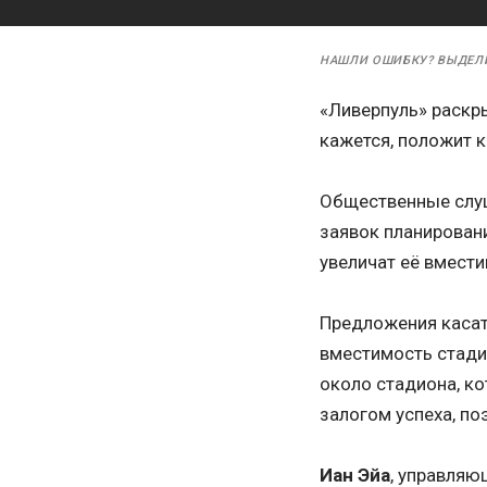
НАШЛИ ОШИБКУ? ВЫДЕЛ
«Ливерпуль» раскр
кажется, положит 
Общественные слуш
заявок планировани
увеличат её вмести
Предложения касат
вместимость стади
около стадиона, к
залогом успеха, по
Иан Эйа
, управляю