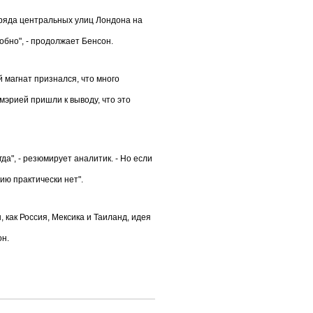
 ряда центральных улиц Лондона на
добно", - продолжает Бенсон.
 магнат признался, что много
мэрией пришли к выводу, что это
гда", - резюмирует аналитик. - Но если
ию практически нет".
 как Россия, Мексика и Таиланд, идея
он.