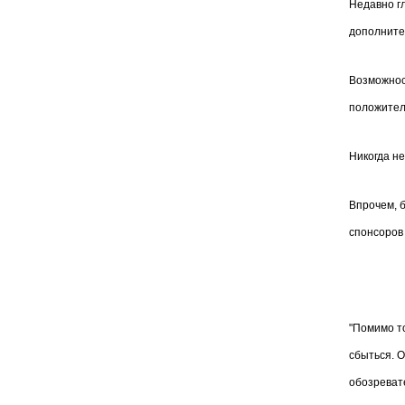
Недавно гл
дополнител
Возможност
положитель
Никогда не
Впрочем, б
спонсоров 
"Помимо то
сбыться. О
обозреват