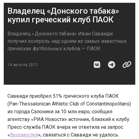
Владелец «Донского табака»
купил греческий клуб ПАОК
Владелец «Донского табака» Иван Саввиди
получил контроль над одним из самых известных
греческих футбольных клубов — ПАОК
14 августа 2012
Саввиди приобрел 51% греческого клуба ПАОК
(Pan-Thessalonican Athletic Club of Constantinopolitans)
из города Салоники за 10 млн евро, сообщил
агентству «РИА Новости» источник, близкий к клубу.
Пресс-служба ПАОК вчера не ответила на запрос
«
Ведомостей
», связаться с Саввиди не удалось.