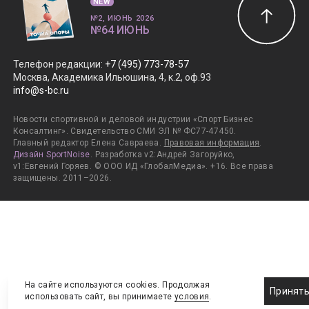
NEW
№2, ИЮНЬ 2026
№64 ИЮНЬ
Телефон редакции
:
+7 (495) 773-78-57
Москва, Академика Ильюшина, 4, к.2, оф.93
info@s-bc.ru
Новости спортивной и деловой индустрии «Спорт Бизнес
Консалтинг». Свидетельство СМИ ЭЛ № ФС77-47450.
Главный редактор Елена Савраева.
Правовая информация
.
Дизайн SportNoise
. Разработка v2:Андрей Загоруйко,
v1:Евгений Горяев. © ООО ИД «ГлобалМедиа». +16. Все права
защищены. 2011–2026.
На сайте используются cookies. Продолжая
Принят
использовать сайт, вы принимаете
условия
.