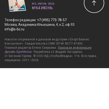
№2, ИЮНЬ 2026
№64 ИЮНЬ
Телефон редакции
:
+7 (495) 773-78-57
Москва, Академика Ильюшина, 4, к.2, оф.93
info@s-bc.ru
Новости спортивной и деловой индустрии «Спорт Бизнес
Консалтинг». Свидетельство СМИ ЭЛ № ФС77-47450.
Главный редактор Елена Савраева.
Правовая информация
.
Дизайн SportNoise
. Разработка v2:Андрей Загоруйко,
v1:Евгений Горяев. © ООО ИД «ГлобалМедиа». +16. Все права
защищены. 2011–2026.