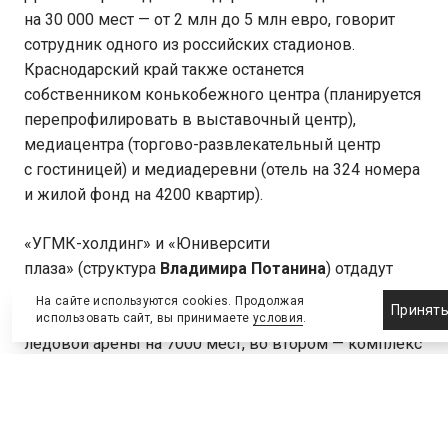
на 30 000 мест — от 2 млн до 5 млн евро, говорит
сотрудник одного из российских стадионов.
Краснодарский край также останется
собственником конькобежного центра (планируется
перепрофилировать в выставочный центр),
медиацентра (торгово-развлекательный центр
с гостиницей) и медиадеревни (отель на 324 номера
и жилой фонд на 4200 квартир).
«УГМК-холдинг» и «Юниверсити
плаза» (структура
Владимира Потанина
) отдадут
свои объекты государству бесплатно. В первом
На сайте используются cookies. Продолжая
Принят
случае Минспорт станет собственником малой
использовать сайт, вы принимаете
условия
.
ледовой арены на 7000 мест, во втором — комплекс
зданий Российского международного олимпийского
университета отойдет Росимуществу. Кто станет
собственником комплекса трамплинов, которые
строило ОАО «Красная Поляна» (сейчас