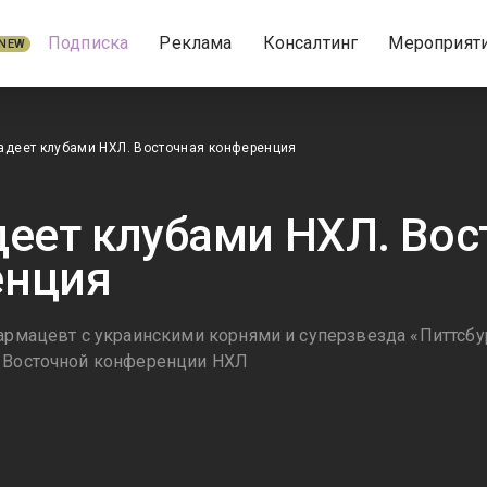
Подписка
Реклама
Консалтинг
Мероприят
NEW
адеет клубами НХЛ. Восточная конференция
деет клубами НХЛ. Вос
енция
армацевт с украинскими корнями и суперзвезда «Питтсбур
в Восточной конференции НХЛ