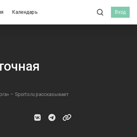
ия
Календарь
Вход
точная
га» – Sports.ru рассказывает