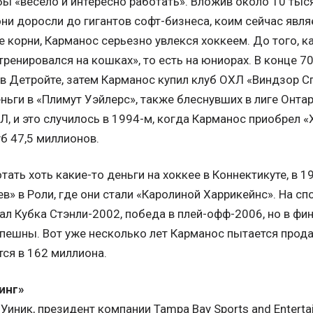
бы «весело и интересно работать». Вложив около 10 тыс
они доросли до гигантов софт-бизнеса, коим сейчас явл
корни, Карманос серьезно увлекся хоккеем. До того, к
тренировался на кошках», то есть на юниорах. В конце 7
в Детройте, затем Карманос купил клуб ОХЛ «Виндзор Сп
ьги в «Плимут Уэйлерс», также блеснувших в лиге Онтар
, и это случилось в 1994-м, когда Карманос приобрел 
б 47,5 миллионов.
ать хоть какие-то деньги на хоккее в Коннектикуте, в
в» в Роли, где они стали «Каролиной Харрикейнс». На сп
нал Кубка Стэнли-2002, победа в плей-офф-2006, но в ф
спешны. Вот уже несколько лет Карманос пытается прода
ся в 162 миллиона.
инг»
иник, президент компании Tampa Bay Sports and Enterta