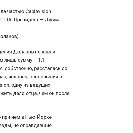
ла частью Cablevision
 в США. Президент – Джим
оланов).
адения Доланов перешли
ем лишь сумму – 1,1
я, собственно, рассталась со
ан, человек, основавший в
sion, одну из ведущих
ить дело отца, чем он после
то при нем в Нью-Йорке
везды, не оправдавшие