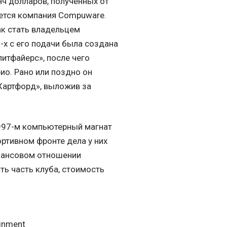
яч долларов, полученных от
яется компания Compuware.
ак стать владельцем
0-х с его подачи была создана
итфайерс», после чего
ио. Рано или поздно он
«Хартфорд», выложив за
 1997-м компьютерный магнат
ортивном фронте дела у них
инансовом отношении
ть часть клуба, стоимость
inment