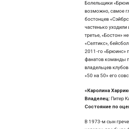
Болельщики «Брюин
возможно, самое г
бостонцев «Сэйбрс
частенько уходили 
третье, «Бостон» н
«Селтикс», бейсбо
2011-го «Брюинс» п
фанатов команды п
владельцев клубов
«50 на 50» его сов
«Каролина Харрик
Владелец:
Питер К
Состояние по оцен
В 1973-м сын греч