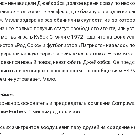
с» ненавидели Джейкобса долгое время сразу по нескол
лавное – он живет в Баффало, где базируются одни из с
». Миллиардера не раз обвиняли в скупости, из-за кото
из нее, только получив статус свободного агента, или ус
е мог выиграть Кубок Стэнли с 1972 года, что на фоне у
листов «Ред Сокс» и футболистов «Патриотс» казалось 
рервали черную серию, а сейчас их платежка – самая заг
оявился новый повод невзлюбить Джейкобса. Он предс
 лиги в переговорах с профсоюзом. По сообщениям ESPN
сем не устраивает. Мало.
ейнс»
арманос, основатель и председатель компании Compuwa
ке Forbes:
1 миллиард долларов
еских эмигрантов воодушевил пару друзей на создание 