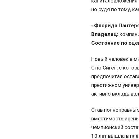
капиталовложения.
но судя по тому, к
«Флорида Пантер
Владелец:
компани
Состояние по оце
Новый человек в ми
Стю Сигел, с котор
предпочитая остава
престижном универс
активно вкладывал 
Став полноправным
вместимость арены
чемпионский состав
10 лет вышла в пле