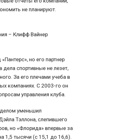
овые отчеты его компании,
кономить не планируют.
ения – Клифф Вайнер
«Пантерс», но его партнер
в дела спортивные не лезет,
ого. За его плечами учеба в
ых компаниях. С 2003-го он
опросам управления клуба.
м делом уменьшил
Дэйла Тэллона, слепившего
ров, но «Флорида» впервые за
1,5 тысячи (с 15,1 до 16,6).