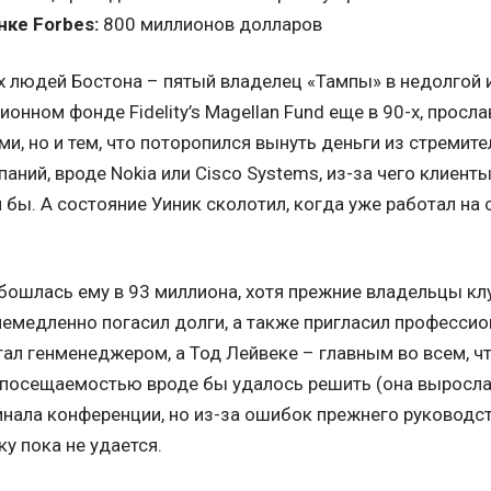
ке Forbes:
800 миллионов долларов
х людей Бостона – пятый владелец «Тампы» в недолгой и
ионном фонде Fidelity’s Magellan Fund еще в 90-х, просл
, но и тем, что поторопился вынуть деньги из стремит
аний, вроде Nokia или Cisco Systems, из-за чего клиен
 бы. А состояние Уиник сколотил, когда уже работал на с
бошлась ему в 93 миллиона, хотя прежние владельцы клу
немедленно погасил долги, а также пригласил професси
тал генменеджером, а Тод Лейвеке – главным во всем, ч
 посещаемостью вроде бы удалось решить (она выросла 
нала конференции, но из-за ошибок прежнего руководст
у пока не удается.