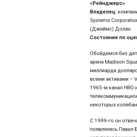
«Рейнджерс»
Владелец:
компани
Systems Corporati
(Джеймс) Долан.
Состояние по оце
Обойдемся без дет
арена Madison Squa
миллиарда долларов
всеми активами – 
1965-м канал HBO и
телекоммуникацион
некоторых колебани
С 1999-го он отвеч
появлялись Павел Б