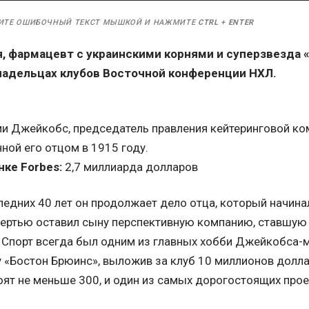
ИТЕ ОШИБОЧНЫЙ ТЕКСТ МЫШКОЙ И НАЖМИТЕ
CTRL
+
ENTER
я, фармацевт с украинскими корнями и суперзвезда 
ладельцах клубов Восточной конференции НХЛ.
 Джейкобс, председатель правления кейтеринговой ком
ной его отцом в 1915 году.
ке Forbes:
2,7 миллиарда долларов
едних 40 лет он продолжает дело отца, который начина
смертью оставил сыну перспективную компанию, ставшую
 Спорт всегда был одним из главных хобби Джейкобса-м
у «Бостон Брюинс», выложив за клуб 10 миллионов долла
оят не меньше 300, и один из самых дорогостоящих прое