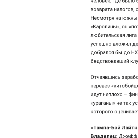
человек, где было 
возврата налогов, 
Несмотря на южные 
«Каролины», он «по
любительская лига 
успешно вложил ден
добрался бы до НХЛ
бедствовавший клу
Отчаявшись заработ
перевез «китобойце
идут неплохо – фи
«ураганы» не так у
которого оценивает
«Тампа-Бэй Лайтн
Владелец:
Джефф У