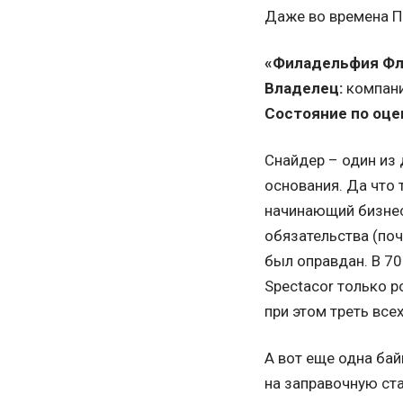
Даже во времена Па
«Филадельфия Фл
Владелец:
компани
Состояние по оцен
Снайдер – один из 
основания. Да что
начинающий бизнес
обязательства (поч
был оправдан. В 70
Spectacor только р
при этом треть все
А вот еще одна бай
на заправочную ста