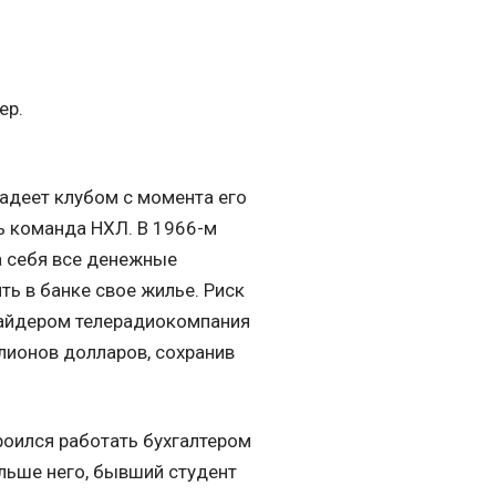
ер.
ладеет клубом с момента его
ь команда НХЛ. В 1966-м
а себя все денежные
ть в банке свое жилье. Риск
Снайдером телерадиокомпания
ллионов долларов, сохранив
троился работать бухгалтером
ольше него, бывший студент