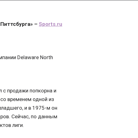
«Питтсбурга» –
Sports.ru
пании Delaware North
л с продажи попкорна и
 со временем одной из
ладшего, и в 1975-м он
ров. Сейчас, по данным
ктов лиги.