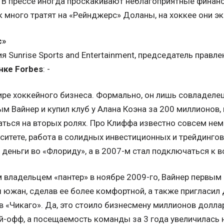
 В прессе иногда проскакивают неблагоприятные финанс
ак много тратят на «Рейнджерс» Доланы, на хоккее они э
с»
я Sunrise Sports and Entertainment, председатель правл
нке Forbes
: -
ре хоккейного бизнеса. Формально, он лишь совладелец 
ым Вайнер и купил клуб у Алана Коэна за 200 миллионов, 
ться на вторых ролях. Про Клиффа известно совсем немн
итете, работа в солидных инвестиционных и трейдингов
деньги во «Флориду», а в 2007-м стал подключаться к в
 владельцем «пантер» в ноябре 2009-го, Вайнер первы
 южан, сделав ее более комфортной, а также пригласил 
 «Чикаго». Да, это стоило бизнесмену миллионов долла
й-офф, а посещаемость команды за 3 года увеличилась на 