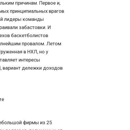
ьким причинам. Первое и,
амых принципиальных врагов
рой лидеры команды
траивали забастовки. И
спехов баскетболистов
полнейшим провалом. Летом
руженная в НХЛ, но у
тавляет интересы
, вариант дележки доходов
re
небольшой фирмы из 25