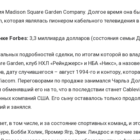
я Madison Square Garden Company. Долгое время она бы
on, которая являлась пионером кабельного телевидения
нке Forbes:
3,3 миллиарда долларов (состояния семьи Д
альных подробностей сделки, по итогам которой во вл
re Garden, клуб НХЛ «Рейнджерс» и НБА «Никс», а назов
, дату случившегося – август 1994-го и контору, котора
Viacom. Переговорами по продаже занимался Чарльз Дол
 обменявший его на то, что в последствии станет Cablevi
ных компаний США. Его сыну оставалось только продолж
й и занялся.
ает, в том числе, и за состояние спортивных команд, и э
уре, Бобби Холик, Яромир Ягр, Эрик Линдрос и прочие з