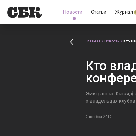
Новости
Статьи
Журнал
Главная
/
Новости
/
Кто вл
Кто вла
конфер
Эмигрант из Китая, ф
о владельцах клубо
2 ноября 2012