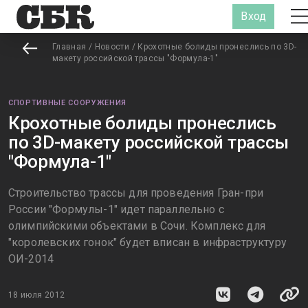
Вход
Главная
/
Новости
/
Крохотные болиды пронеслись по 3D-
макету российской трассы "Формула-1"
СПОРТИВНЫЕ СООРУЖЕНИЯ
Крохотные болиды пронеслись
по 3D-макету российской трассы
"Формула-1"
Строительство трассы для проведения Гран-при
России "Формулы-1" идет параллельно с
олимпийскими объектами в Сочи. Комплекс для
"королевских гонок" будет вписан в инфраструктуру
ОИ-2014
18 июля 2012