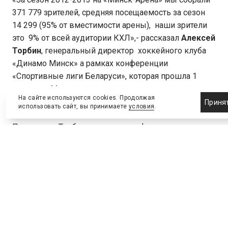
371 779 зрителей, средняя посещаемость за сезон
14 299 (95% от вместимости арены), наши зрители
это 9% от всей аудитории КХЛ»,- рассказал
Алексей
Торбин
, генеральный директор хоккейного клуба
«Динамо Минск» а рамках конференции
«Спортивные лиги Беларуси», которая прошла 1
марта в г. Минск.
На сайте используются cookies. Продолжая
Приня
использовать сайт, вы принимаете
условия
.
По мнению Торбина, основными факторами
посещаемости игр минского «Динамо» являются
сама Лига и ее звезды, спортивные результаты
команды и стиль игры, комфортная арена и продажа
на арене пива, и самое главное, это работа с
болельщиками.