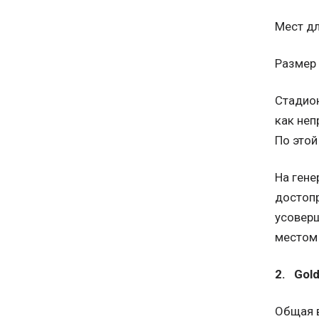
Мест для
Размер 
Стадион
как неп
По этой
На гене
достопр
усоверш
местом
2. Gol
Общая 