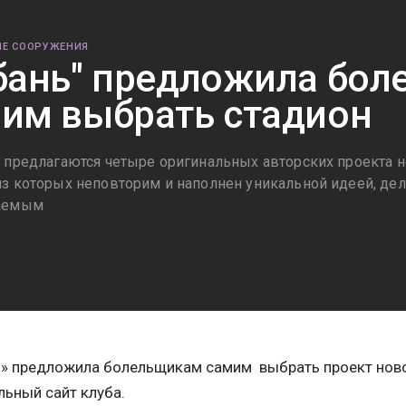
Е СООРУЖЕНИЯ
бань" предложила бо
им выбрать стадион
 предлагаются четыре оригинальных авторских проекта 
з которых неповторим и наполнен уникальной идеей, де
аемым
3
ь» предложила болельщикам самим выбрать проект нов
ьный сайт клуба.