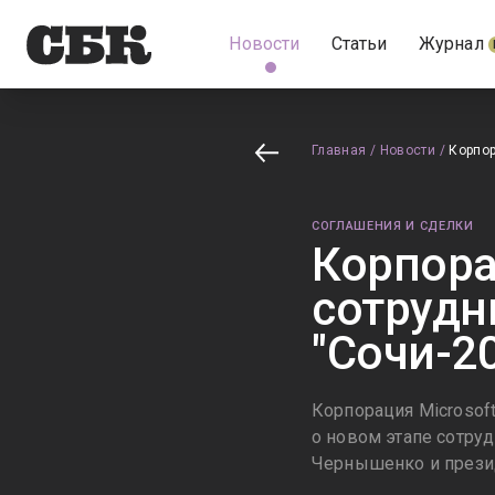
Новости
Статьи
Журнал
Главная
/
Новости
/
Корпор
СОГЛАШЕНИЯ И СДЕЛКИ
Корпора
сотрудн
"Сочи-2
Корпорация Microsof
о новом этапе сотру
Чернышенко и прези