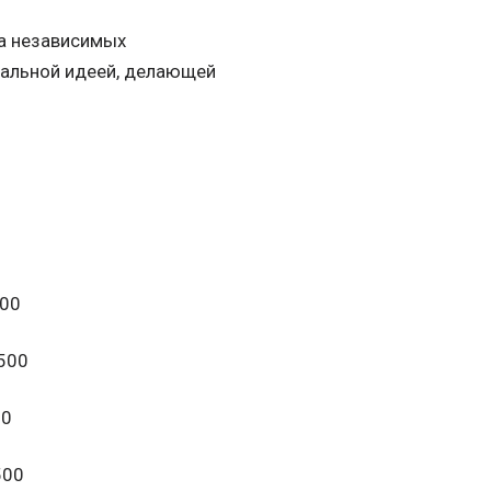
та независимых
кальной идеей, делающей
9000
.11500
000
12500