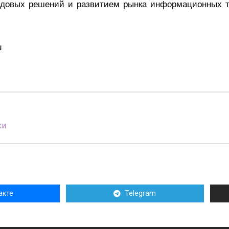
едовых решений и развитием рынка информационных т
u
ки
акте
Telegram