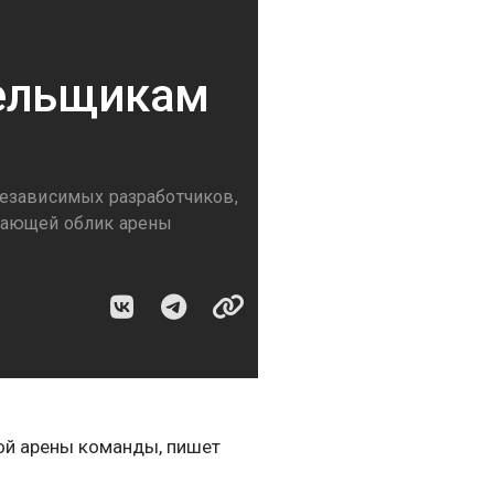
лельщикам
независимых разработчиков,
лающей облик арены
ой арены команды, пишет