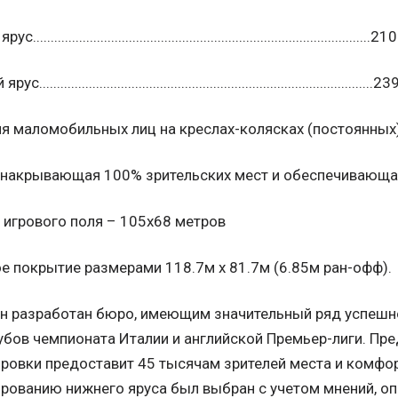
.............................................................................................2
..............................................................................................
 маломобильных лиц на креслах-колясках (постоянных)........
 накрывающая 100% зрительских мест и обеспечивающ
игрового поля – 105х68 метров
е покрытие размерами 118.7м x 81.7м (6.85м ран-офф).
н разработан бюро, имеющим значительный ряд успешн
убов чемпионата Италии и английской Премьер-лиги. Пр
ровки предоставит 45 тысячам зрителей места и комфорт
рованию нижнего яруса был выбран с учетом мнений, о