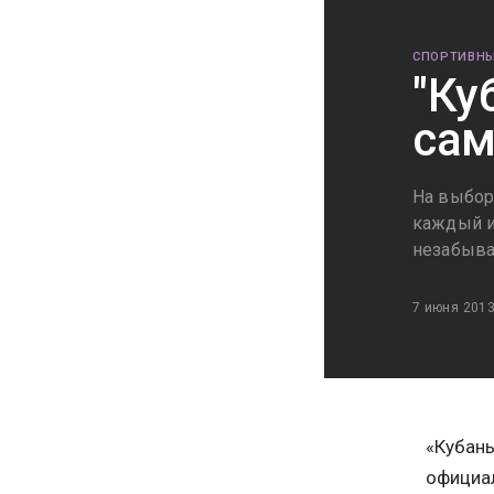
СПОРТИВНЫ
"Ку
сам
На выбор
каждый и
незабыв
7 июня 201
«Кубан
официал