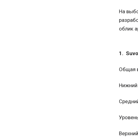
На выбо
разрабо
облик 
1. Suvo
Общая 
Нижний ярус..
Средний ярус
Уровень лож..
Верхний ярус.