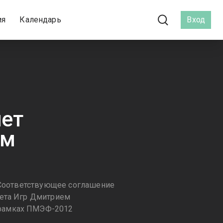
ия
Календарь
Вход
яет
ом
. Соответствующее соглашение
тета Игр Дмитрием
 рамках ПМЭФ-2012