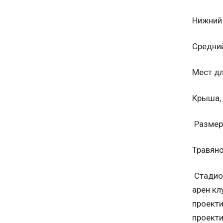
Нижний ярус..
Средний ярус
Мест для
Крыша,
Размер 
Травяно
Стадио
арен кл
проекти
проекти