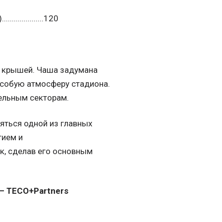
.............120
й крышей. Чаша задумана
 особую атмосферу стадиона.
дельным секторам.
яться одной из главных
тием и
к, сделав его основным
 – TECO+Partners