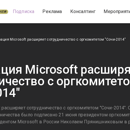
Подписка
Реклама
Консалтинг
Мероприят
NEW
ация Microsoft расширяет сотрудничество с оргкомитетом "Сочи-2014"
ция Microsoft расшир
ичество с оргкомитет
014"
t расширяет сотрудничество с оргкомитетом "Сочи-2014"
дничества было подписано 21 июня президентом оргкоми
дентом Microsoft в России Николаем Прянишниковым в