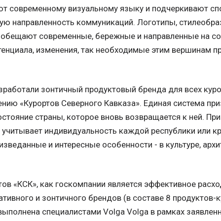
уют современному визуальному языку и подчеркивают сп
ю направленность коммуникаций. Логотипы, стилеобра
обещают современные, бережные и направленные на сох
тенциала, изменения, так необходимые этим вершинам п
зработали зонтичный продуктовый бренда для всех куро
ению «Курортов Северного Кавказа». Единая система пр
достояние страны, которое вновь возвращается к ней. Пр
 учитывает индивидуальность каждой республики или кра
изведанные и интересные особенности - в культуре, архи
ов «КСК», как госкомпании является эффективное расхо
тивного и зонтичного брендов (в составе 8 продуктов-
выполнена специалистами Volga Volga в рамках заявлен