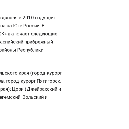
зданная в 2010 году для
а на Юге России. В
КСК» включает следующие
 Каспийский прибрежный
 районы Республики
ьского края (город-курорт
в, город-курорт Пятигорск,
ая); Цори (Джейрахский и
егемский, Зольский и