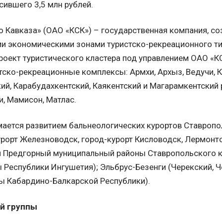
сившего 3,5 млн рублей.
 Кавказа» (ОАО «КСК») – государственная компания, со
и экономическими зонами туристско-рекреационного тип
роект туристического кластера под управлением ОАО «
тско-рекреационные комплексы: Армхи, Архыз, Ведучи,
кий, Карабудахкентский, Каякентский и Магарамкентский
и, Мамисон, Матлас.
мается развитием бальнеологических курортов Ставропол
урорт Железноводск, город-курорт Кисловодск, Лермонто
 Предгорный муниципальный районы Ставропольского кр
Республики Ингушетия); Эльбрус-Безенги (Черекский, Ч
ы Кабардино-Балкарской Республики).
й группы