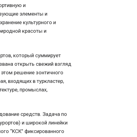
ортивную и
зующие элементы и
ранение культурного и
риродной красоты и
ртов, который суммирует
извана открыть свежий взгляд
и этом решение зонтичного
я, входящих в туркластер,
тектуре, промыслах,
дование средств. Задача по
курортов) и широкой линейки
ного “КСК” фиксированного