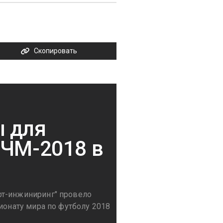
Скопировать
ы для
 ЧМ-2018 в
рт-инжиниринг" провело
ионату мира по футболу 2018