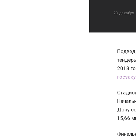
23 декабря
Подведо
тендеры
2018 го
госзак
Стадион
Начальн
Дону со
15,66 м
Финальн