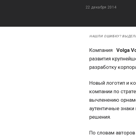
22 декабря 2014
НАШЛИ ОШИБКУ? ВЫДЕЛ
Компания
Volga V
развития крупнейше
разработку корпора
Новый логотип и к
компании по страт
вычленению орнаме
аутентичные знаки 
решения.
По словам авторов