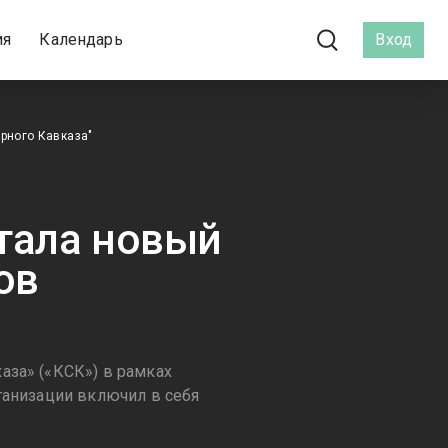
ия
Календарь
Вход
рного Кавказа"
отала новый
ов
аза» («КСК») в рамках
ганизации включил в себя