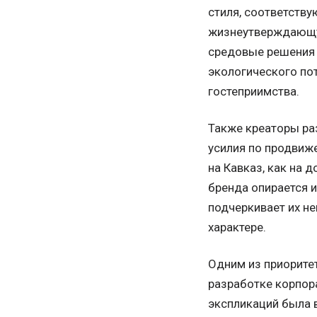
стиля, соответств
жизнеутверждающу
средовые решения 
экологического по
гостеприимства.
Также креаторы ра
усилия по продвиж
на Кавказ, как на 
бренда опирается и
подчеркивает их не
характере.
Одним из приоритет
разработке корпора
экспликаций была 