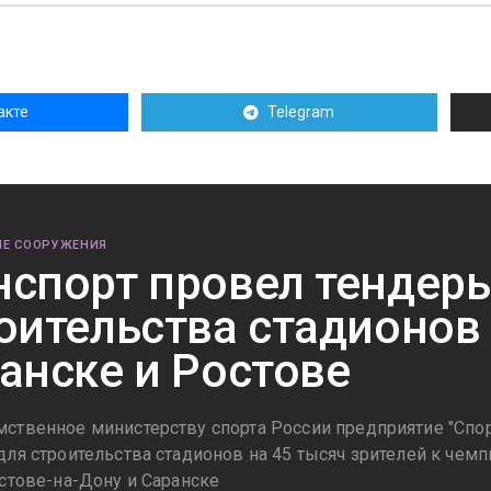
акте
Telegram
Е СООРУЖЕНИЯ
спорт провел тендер
оительства стадионов
анске и Ростове
ственное министерству спорта России предприятие "Спо
для строительства стадионов на 45 тысяч зрителей к чемп
остове-на-Дону и Саранске