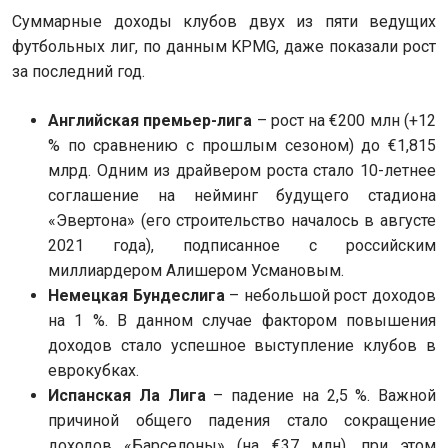
Суммарные доходы клубов двух из пяти ведущих
футбольных лиг, по данным KPMG, даже показали рост
за последний год.
Английская премьер-лига
– рост на €200 млн (+12
% по сравнению с прошлым сезоном) до €1,815
млрд. Одним из драйвером роста стало 10-летнее
соглашение на нейминг будущего стадиона
«Эвертона» (его строительство началось в августе
2021 года), подписанное с российским
миллиардером Алишером Усмановым.
Немецкая Бундеслига
– небольшой рост доходов
на 1 %. В данном случае фактором повышения
доходов стало успешное выступление клубов в
еврокубках.
Испанская Ла Лига
– падение на 2,5 %. Важной
причиной общего падения стало сокращение
доходов «Барселоны» (на €37 млн), при этом