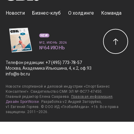
Новости
Бизнес-клуб
О холдинге
Команда
NEW
№2, ИЮНЬ 2026
№64 ИЮНЬ
Телефон редакции
:
+7 (495) 773-78-57
Москва, Академика Ильюшина, 4, к.2, оф.93
info@s-bc.ru
Новости спортивной и деловой индустрии «Спорт Бизнес
Консалтинг». Свидетельство СМИ ЭЛ № ФС77-47450.
Главный редактор Елена Савраева.
Правовая информация
.
Дизайн SportNoise
. Разработка v2:Андрей Загоруйко,
v1:Евгений Горяев. © ООО ИД «ГлобалМедиа». +16. Все права
защищены. 2011–2026.