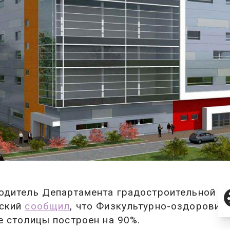
одитель Департамента градостроительной п
ский
сообщил
, что Физкультурно-оздоровит
е столицы построен на 90%.