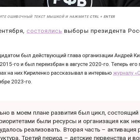
ИТЕ ОШИБОЧНЫЙ ТЕКСТ МЫШКОЙ И НАЖМИТЕ
CTRL
+
ENTER
сентября,
состоялись
выборы президента Рос
идатом был действующий глава организации Андрей Кир
е 2015-го и был переизбран в августе 2020-го. Теперь е
нах на них Кириленко рассказывал в интервью
журналу «С
ябре 2023-го.
ьно в моем плане развития был цикл, состоящий 
риоритетами были ресурсы и организация как не
 удалось реализовать. Вторая часть – активация 
уктура. Третий период – детские первенства и в