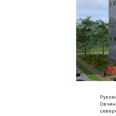
Руков
Овчин
север