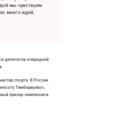
ндой мы чувствуем
ас много идей,
са делегатов очередной
в.
астер спорта. В России
инесоту Тимбервулвз»,
зовый призер чемпионата