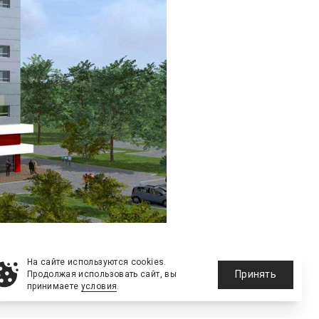
На сайте используются cookies.
олитики Владислав
Принять
Продолжая использовать сайт, вы
ельный комплекс на
принимаете
условия
.