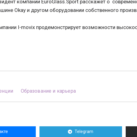
зидент компании EuroGlass.Sport расскажет о совреме
шине Okay и другом оборудовании собственного произв
омпании I-movix продемонстрирует возможности высоко
енции
Образование и карьера
акте
Telegram