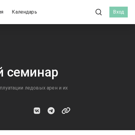
ия
Календарь
Вход
й семинар
плуатации ледовых арен и их