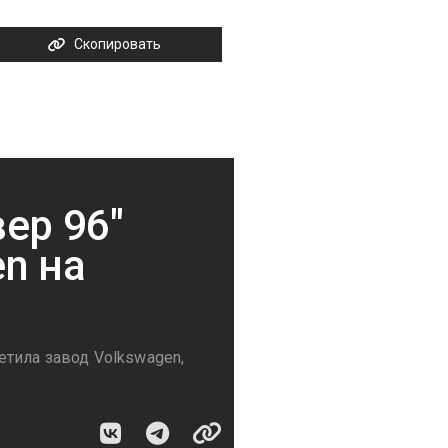
Скопировать
ер 96"
n на
тила завод Volkswagen,