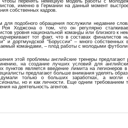
, чтобы перенять немецкую модель работы с молодеж
листов, именно в Германии на данный момент выстро
ния собственных кадров.
м для подобного обращения послужили недавние слова
 Роя Ходжсона о том, что он регулярно сталкива
стов уровня национальной команды или близкого к нем
подчеркивают тот факт, что в составах финалистов 
и" и дортмундской "Боруссии" – много собственных в
ваемый командами, – плод работы с молодыми футболи
шения этой проблемы английские тренеры предлагают 
мнению, на создание лучших условий для английск
ых пунктов является введение лимита на легионеров в
пециалисты предлагают больше внимания уделять обра
думали только о больших заработках, а могли с
сионалы, но и как личности. Еще одним требованием т
ения на деятельность агентов.