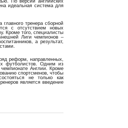
ью. По версии английских
ена идеальная система для
 главного тренера сборной
ется с отсутствием новых
у. Кроме того, специалисты
нынешней Лиги чемпионов –
оспитанников, а результат,
стами.
ряд реформ, направленных,
их футболистов. Одним из
 чемпионате Англии. Кроме
зованию спортсменов, чтобы
остояться не только как
ренеров является введение