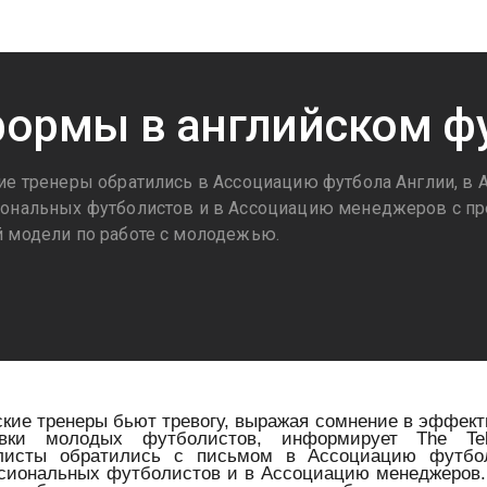
ормы в английском ф
ие тренеры обратились в Ассоциацию футбола Англии, в
ональных футболистов и в Ассоциацию менеджеров с п
 модели по работе с молодежью.
3
ские тренеры бьют тревогу, выражая сомнение в эффек
овки молодых футболистов, информирует The Tel
листы обратились с письмом в Ассоциацию футбо
сиональных футболистов и в Ассоциацию менеджеров.