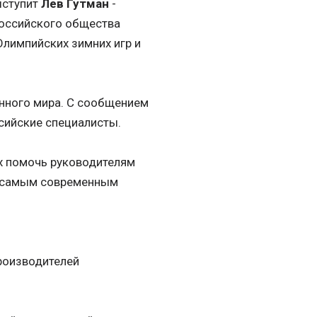
ыступит
Лев Гутман
-
российского общества
Олимпийских зимних игр и
нного мира. С сообщением
сийские специалисты.
ых помочь руководителям
ь самым современным
производителей