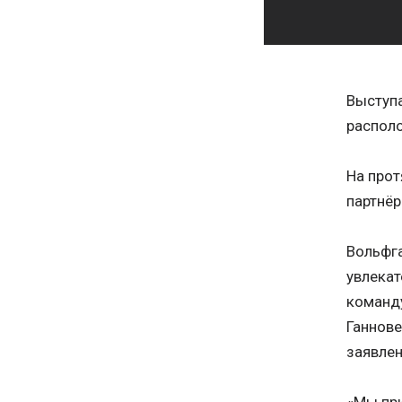
Выступа
распол
На про
партнёр
Вольфга
увлекат
команду
Ганнове
заявлен