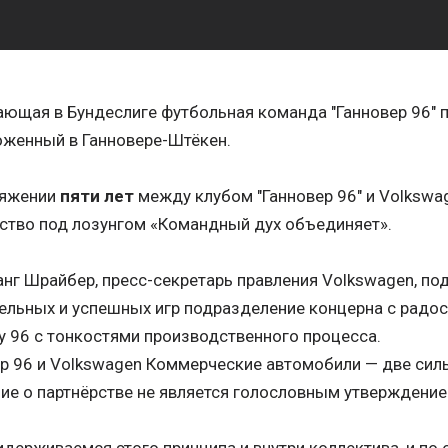
ющая в Бундеслиге футбольная команда "Ганновер 96" п
оженный в Ганновере-Штёкен.
тяжении
пяти лет
между клубом "Ганновер 96" и Volkswa
ство под лозунгом «Командный дух объединяет».
нг Шрайбер, пресс-секретарь правления Volkswagen, под
ельных и успешных игр подразделение концерна с радо
 96 с тонкостями производственного процесса.
р 96 и Volkswagen Коммерческие автомобили — две сил
ие о партнёрстве не является голословным утверждение