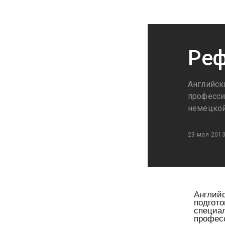
Реф
Английск
професси
немецкой
23 мая 201
Англий
подгот
специа
профес