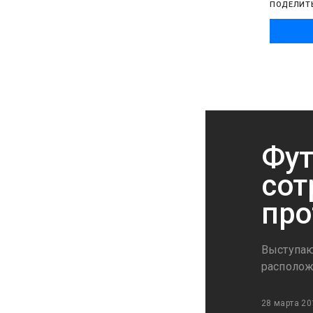
ПОДЕЛИТ
Фут
сот
про
Выступаю
располож
28 марта 20