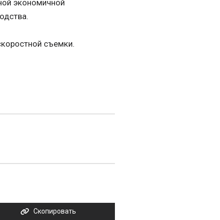
нной экономичной
одства.
скоростной съемки.
Скопировать