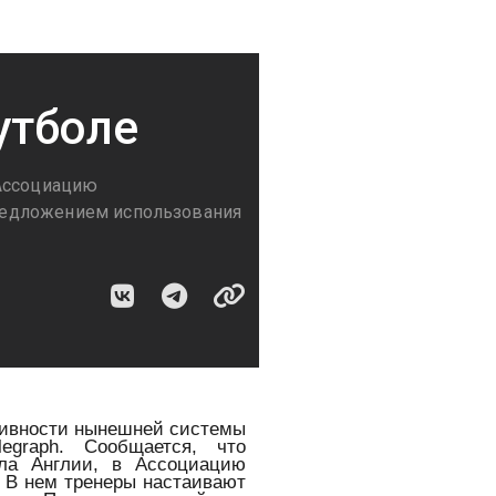
утболе
 Ассоциацию
редложением использования
тивности нынешней системы
egraph. Сообщается, что
ла Англии, в Ассоциацию
 В нем тренеры настаивают