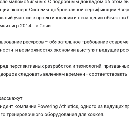
числе маломобильных. С подробным докладом об этом в
ущий эксперт Системы добровольной сертификации Все
авший участие в проектировании и оснащении объектов 
них игр 2014г. в Сочи.
ьзование ресурсов – обязательное требование совреме
ности и возможностях экономии выступят ведущие рос
 ряд перспективных разработок и технологий, призванн
дворцов следовать велениям времени - соответствоват
расскажут:
зидент компании Powering Athletics, одного из ведущих 
го тренировочного оборудования для хоккея.