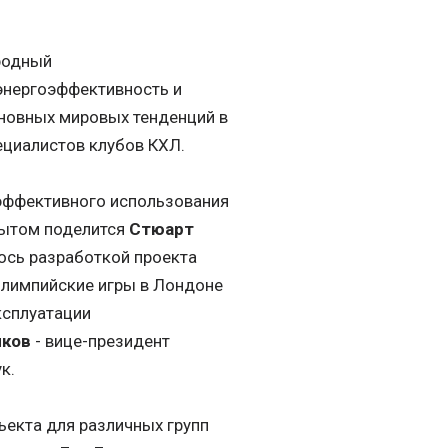
родный
энергоэффективность и
сновных мировых тенденций в
ециалистов клубов КХЛ.
эффективного использования
пытом поделится
Стюарт
лось разработкой проекта
Олимпийские игры в Лондоне
ксплуатации
иков
- вице-президент
к.
екта для различных групп