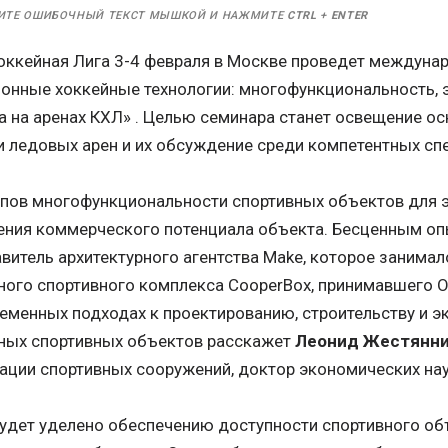
ИТЕ ОШИБОЧНЫЙ ТЕКСТ МЫШКОЙ И НАЖМИТЕ
CTRL
+
ENTER
оккейная Лига 3-4 февраля в Москве проведет междуна
онные хоккейные технологии: многофункциональность, 
а на аренах КХЛ» . Целью семинара станет освещение о
и ледовых арен и их обсуждение среди компетентных сп
пов многофункциональности спортивных объектов для 
ения коммерческого потенциала объекта. Бесценным о
витель архитектурного агентства Make, которое занима
ого спортивного комплекса CooperBox, принимавшего 
ременных подходах к проектированию, строительству и э
ных спортивных объектов расскажет
Леонид Жестянн
ации спортивных сооружений, доктор экономических нау
удет уделено обеспечению доступности спортивного объ