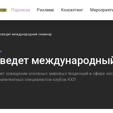
Подписка
Реклама
Консалтинг
Мероприят
NEW
роведет международный семинар
И
оведет международны
ет освещение основных мировых тенденций в сфере экс
омпетентных специалистов клубов КХЛ