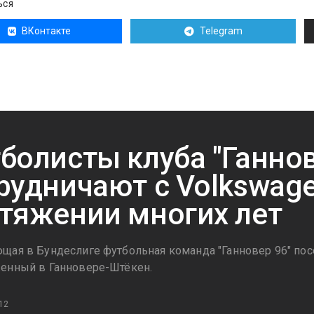
ЬСЯ
ВКонтакте
Telegram
болисты клуба "Ганнов
рудничают с Volkswage
тяжении многих лет
щая в Бундеслиге футбольная команда "Ганновер 96" посе
енный в Ганновере-Штёкен.
12