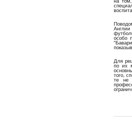
на том
специа
воспита
Поводо
Англии
футболи
особо 
"Бавари
показы
Для ре
по их 
основн
того, с
те не 
профес
огранич