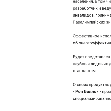
населения, в том 
разработчик и вед
инвалидов, приним
Паралимпийских зим
Эффективное испол
об энергоэффектив
Будет представлен
клубов и ледовых 
стандартам.
О своих продуктах 
-
Рон Балло
к - пре
специализированно