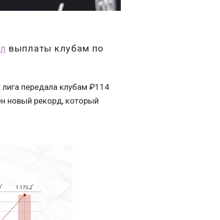
ил
выплаты клубам по
у лига передала клубам ₽114
ен новый рекорд, который