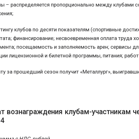
ы – распределяется пропорционально между клубами со
ения;
йтингу клубов по десяти показателям (спортивные дости
тата; финансирование; несвоевременная оплата труда х
мента; посещаемость и заполняемость арен; сервисы для
ии лицензионной и билетной программы, питания; работ
у за прошедший сезон получит «Металлург», выигравший
 вознаграждения клубам-участникам ч
24
сумма с НДС, рублей