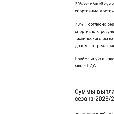
30% от общей сумм
спортивные достиж
70% – согласно ре
спортивного резуль
технического регла
доходы от реализац
Наибольшую выплат
млн с НДС.
Суммы выплат
сезона-2023/
Название клуба – 