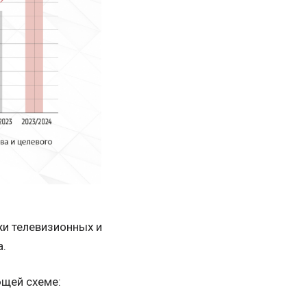
и телевизионных и
а.
ющей схеме: