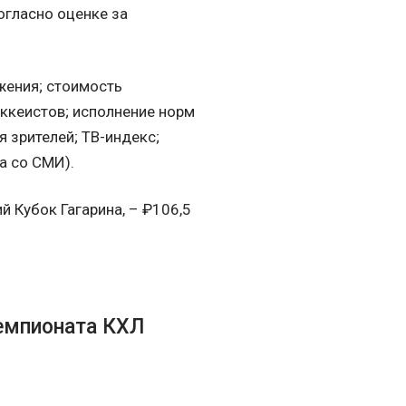
гласно оценке за
жения; стоимость
оккеистов; исполнение норм
 зрителей; ТВ-индекс;
а со СМИ).
 Кубок Гагарина, – ₽106,5
емпионата КХЛ