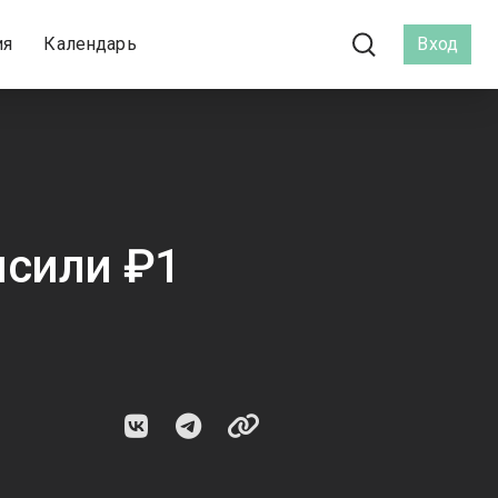
ия
Календарь
Вход
ысили ₽1