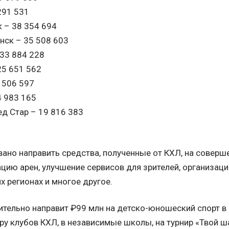
291 531
 – 38 354 694
ск – 35 508 603
33 884 228
25 651 562
 506 597
4 983 165
ед Стар – 19 816 383
ано направить средства, полученные от КХЛ, на соверш
ацию арен, улучшение сервисов для зрителей, организац
х регионах и многое другое.
ительно направит ₽99 млн на детско-юношеский спорт в
ру клубов КХЛ, в независимые школы, на турнир «Твой ш