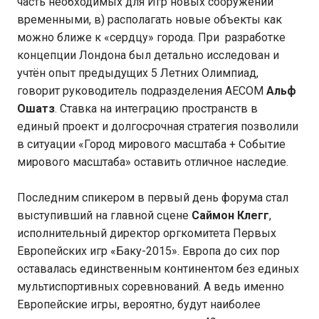
часть необходимых для Игр новых сооружений
временными, в) располагать новые объекты как
можно ближе к «сердцу» города. При разработке
концепции Лондона был детально исследован и
учтён опыт предыдущих 5 Летних Олимпиад,
говорит руководитель подразделения AECOM
Альф
Ошатз
. Ставка на интеграцию пространств в
единый проект и долгосрочная стратегия позволили
в ситуации «Город мирового масштаба + Событие
мирового масштаба» оставить отличное наследие.
Последним спикером в первый день форума стал
выступивший на главной сцене
Саймон Клегг
,
исполнительный директор оргкомитета Первых
Европейских игр «Баку-2015». Европа до сих пор
оставалась единственным континентом без единых
мультиспортивных соревнований. А ведь именно
Европейские игры, вероятно, будут наиболее