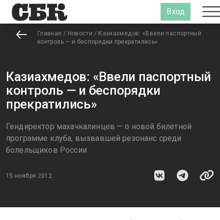
Вход
Главная
/
Новости
/
Казиахмедов: «Ввели паспортный
контроль — и беспорядки прекратились»
Казиахмедов: «Ввели паспортный
контроль — и беспорядки
прекратились»
Гендиректор махачкалинцев — о новой билетной
программе клуба, вызвавшей резонанс среди
болельщиков России
15 ноября 2012