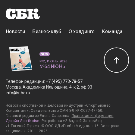
Новости
Бизнес-клуб
О холдинге
Команда
NEW
№2, ИЮНЬ 2026
№64 ИЮНЬ
Телефон редакции
:
+7 (495) 773-78-57
Москва, Академика Ильюшина, 4, к.2, оф.93
info@s-bc.ru
Новости спортивной и деловой индустрии «Спорт Бизнес
Консалтинг». Свидетельство СМИ ЭЛ № ФС77-47450.
Главный редактор Елена Савраева.
Правовая информация
.
Дизайн SportNoise
. Разработка v2:Андрей Загоруйко,
v1:Евгений Горяев. © ООО ИД «ГлобалМедиа». +16. Все права
защищены. 2011–2026.