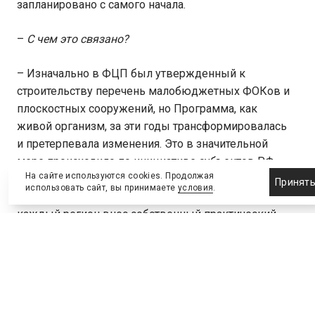
запланировано с самого начала.
–
С чем это связано?
–
Изначально в ФЦП был утвержденный к
строительству перечень малобюджетных ФОКов и
плоскостных сооружений, но Программа, как
живой организм, за эти годы трансформировалась
и претерпевала изменения. Это в значительной
мере происходило по инициативе субъектов РФ
На сайте используются cookies. Продолжая
или муниципалитетов
. И в результате был создан
Принят
использовать сайт, вы принимаете
условия
.
комплексный системный документ, в который
каждый регион внес собственный практический
вклад. Важно, что к строительству большого
количества спортивных сооружений во всех
субъектах РФ привлекались не только бюджетные
средства.