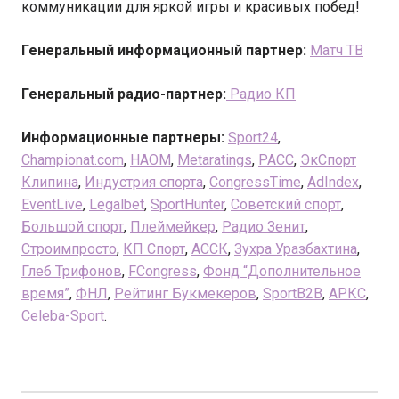
коммуникации для яркой игры и красивых побед!
Генеральный информационный партнер:
Матч ТВ
Генеральный радио-партнер:
Радио КП
Информационные партнеры:
Sport24
,
Championat.com
,
НАОМ
,
Metaratings
,
РАСС
,
ЭкCпорт
Клипина
,
Индустрия спорта
,
CongressTime
,
AdIndex
,
EventLive
,
Legalbet
,
SportHunter
,
Советский спорт
,
Большой спорт
,
Плеймейкер
,
Радио Зенит
,
Строимпросто
,
КП Спорт
,
АССК
,
Зухра Уразбахтина
,
Глеб Трифонов
,
FCongress
,
Фонд “Дополнительное
время”
,
ФНЛ
,
Рейтинг Букмекеров
,
SportB2B
,
АРКС
,
Сeleba-Sport
.