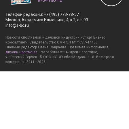
№64 ИЮНЬ
Телефон редакции
:
+7 (495) 773-78-57
Москва, Академика Ильюшина, 4, к.2, оф.93
info@s-bc.ru
Новости спортивной и деловой индустрии «Спорт Бизнес
Консалтинг». Свидетельство СМИ ЭЛ № ФС77-47450.
Главный редактор Елена Савраева.
Правовая информация
.
Дизайн SportNoise
. Разработка v2:Андрей Загоруйко,
v1:Евгений Горяев. © ООО ИД «ГлобалМедиа». +16. Все права
защищены. 2011–2026.