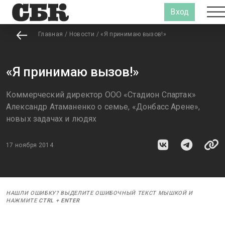
Вход
Главная
/
Новости
/
«Я принимаю вызов!»
«Я принимаю вызов!»
Коммерческий директор ООО «Стадион Спартак»
Александр Атаманенко о семье, «Донбасс Арене»,
новых задачах и людях
17 ноября 2014
НАШЛИ ОШИБКУ? ВЫДЕЛИТЕ ОШИБОЧНЫЙ ТЕКСТ МЫШКОЙ И
НАЖМИТЕ
CTRL
+
ENTER