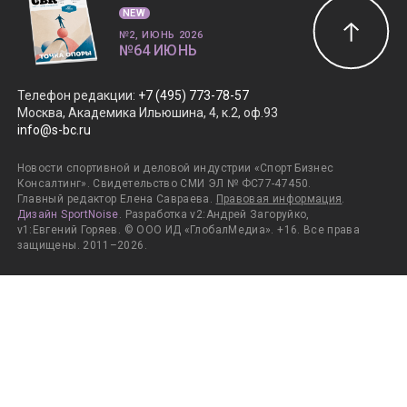
NEW
№2, ИЮНЬ 2026
№64 ИЮНЬ
Телефон редакции
:
+7 (495) 773-78-57
Москва, Академика Ильюшина, 4, к.2, оф.93
info@s-bc.ru
Новости спортивной и деловой индустрии «Спорт Бизнес
Консалтинг». Свидетельство СМИ ЭЛ № ФС77-47450.
Главный редактор Елена Савраева.
Правовая информация
.
Дизайн SportNoise
. Разработка v2:Андрей Загоруйко,
v1:Евгений Горяев. © ООО ИД «ГлобалМедиа». +16. Все права
защищены. 2011–2026.