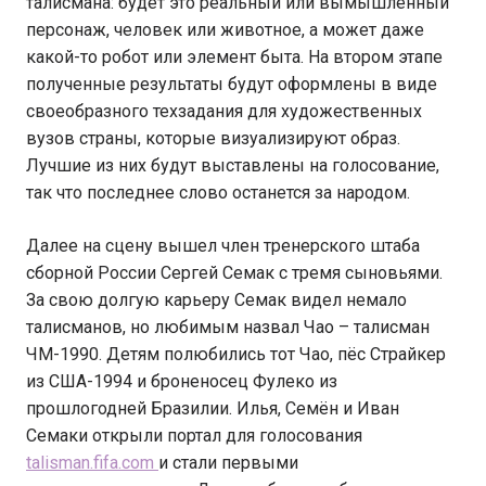
талисмана: будет это реальный или вымышленный
персонаж, человек или животное, а может даже
какой-то робот или элемент быта. На втором этапе
полученные результаты будут оформлены в виде
своеобразного техзадания для художественных
вузов страны, которые визуализируют образ.
Лучшие из них будут выставлены на голосование,
так что последнее слово останется за народом.
Далее на сцену вышел член тренерского штаба
сборной России Сергей Семак с тремя сыновьями.
За свою долгую карьеру Семак видел немало
талисманов, но любимым назвал Чао – талисман
ЧМ-1990. Детям полюбились тот Чао, пёс Страйкер
из США-1994 и броненосец Фулеко из
прошлогодней Бразилии. Илья, Семён и Иван
Семаки открыли портал для голосования
talisman.fifa.com
и стали первыми