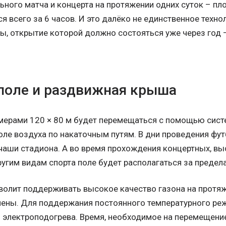
ьного матча и концерта на протяжении одних суток – п
 всего за 6 часов. И это далёко не единственное техно
ы, открытие которой должно состояться уже через год –
поле и раздвижная крыша
мерами 120 × 80 м будет перемещаться с помощью сист
оле воздуха по накаточным путям. В дни проведения фу
 чаши стадиона. А во время прохождения концертных, в
ругим видам спорта поле будет располагаться за предел
волит поддерживать высокое качество газона на протяж
мены. Для поддержания постоянного температурного ре
и электроподогрева. Время, необходимое на перемещени