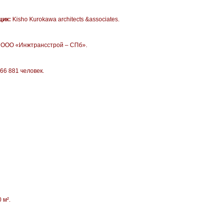
щик
:
Kisho Kurokawa architects &associates.
:
ООО «Инжтрансстрой – СПб».
66 881 человек.
 м².