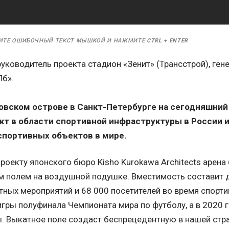
ИТЕ ОШИБОЧНЫЙ ТЕКСТ МЫШКОЙ И НАЖМИТЕ
CTRL
+
ENTER
руководитель проекта стадион «Зенит» (Трансстрой), ге
б».
овском острове в Санкт-Петербурге на сегодняшний
т в области спортивной инфраструктуры в России и
портивных объектов в мире.
роекту японского бюро Kisho Kurokawa Architects арен
 полем на воздушной подушке. Вместимость составит д
тных мероприятий и 68 000 посетителей во время спорти
игры полуфинала Чемпионата мира по футболу, а в 2020 
. Выкатное поле создаст беспрецедентную в нашей стр