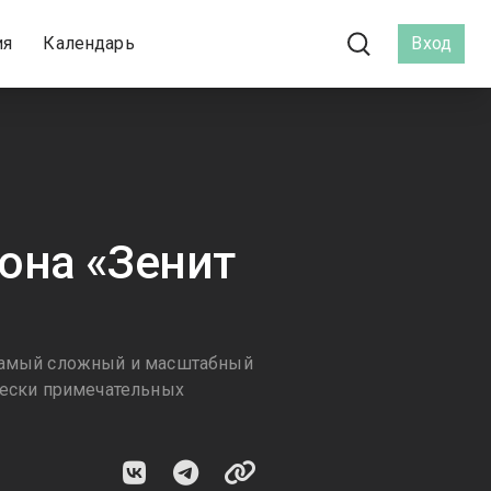
ия
Календарь
Вход
она «Зенит
 самый сложный и масштабный
чески примечательных