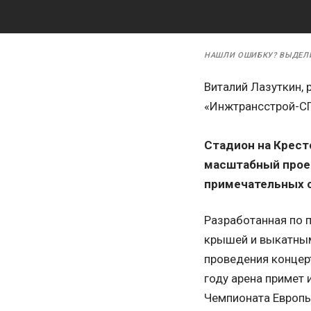
НАШЛИ ОШИБКУ? ВЫДЕЛ
Виталий Лазуткин, 
«Инжтрансстрой-СП
Стадион на Крест
масштабный проек
примечательных с
Разработанная по п
крышей и выкатным
проведения концер
году арена примет 
Чемпионата Европы