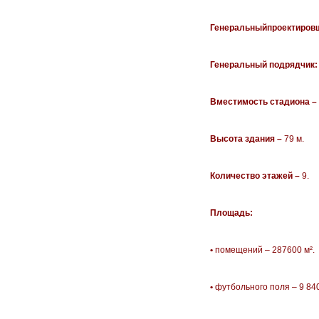
Генеральный
проектиров
Генеральный подрядчик
Вместимость стадиона –
Высота здания –
79 м.
Количество этажей –
9.
Площадь:
•
помещений – 287600 м².
•
футбольного поля – 9 840