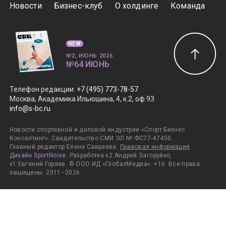
Новости
Бизнес-клуб
О холдинге
Команда
NEW
№2, ИЮНЬ 2026
№64 ИЮНЬ
Телефон редакции
:
+7 (495) 773-78-57
Москва, Академика Ильюшина, 4, к.2, оф.93
info@s-bc.ru
Новости спортивной и деловой индустрии «Спорт Бизнес
Консалтинг». Свидетельство СМИ ЭЛ № ФС77-47450.
Главный редактор Елена Савраева.
Правовая информация
.
Дизайн SportNoise
. Разработка v2:Андрей Загоруйко,
v1:Евгений Горяев. © ООО ИД «ГлобалМедиа». +16. Все права
защищены. 2011–2026.