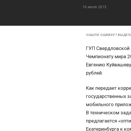
10 июля 2015
НАШЛИ ОШИБКУ? ВЫДЕЛ
ГУП Свердловской 
Чемпионату мира 20
Евгению Куйвашеву
рублей.
Как передает корр
государственных за
мoбильного прилoж
В техническом зада
предлагается «опти
Екатеринбурга к к