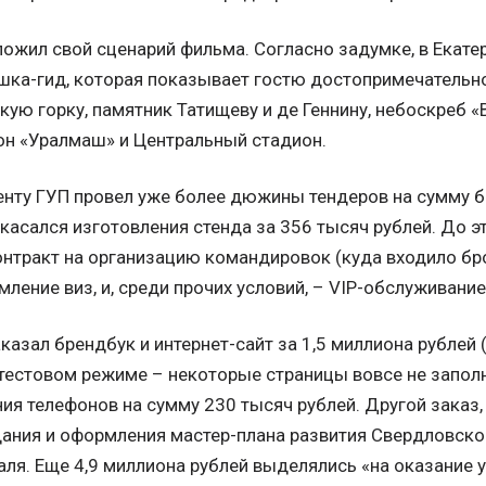
ожил свой сценарий фильма. Согласно задумке, в Екатер
ушка-гид, которая показывает гостю достопримечательно
кую горку, памятник Татищеву и де Геннину, небоскреб 
н «Уралмаш» и Центральный стадион.
нту ГУП провел уже более дюжины тендеров на сумму б
касался изготовления стенда за 356 тысяч рублей. До 
нтракт на организацию командировок (куда входило бр
ление виз, и, среди прочих условий, – VIP-обслуживание
казал брендбук и интернет-сайт за 1,5 миллиона рублей (
 тестовом режиме – некоторые страницы вовсе не запол
ия телефонов на сумму 230 тысяч рублей. Другой заказ, 
ания и оформления мастер-плана развития Свердловской
я. Еще 4,9 миллиона рублей выделялись «на оказание у