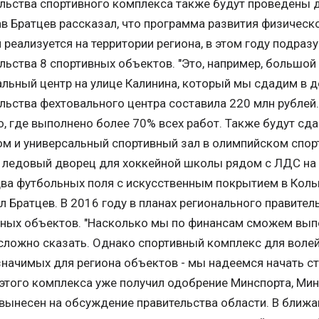
льства спортивного комплекса также будут проведены д
в Братцев рассказал, что программа развития физическо
 реализуется на территории региона, в этом году подра
льства 8 спортивных объектов. "Это, например, большо
льный центр на улице Калинина, который мы сдадим в 
льства фехтовального центра составила 220 млн рублей
о, где выполнено более 70% всех работ. Также будут сд
м и универсальный спортивный зал в олимпийском спорт
 ледовый дворец для хоккейной школы рядом с ЛДС на 
ва футбольных поля с искусственным покрытием в Колыв
 Братцев. В 2016 году в планах регионального правител
ных объектов. "Насколько мы по финансам сможем вып
сложно сказать. Однако спортивный комплекс для волей
начимых для региона объектов - мы надеемся начать с
этого комплекса уже получил одобрение Минспорта, Ми
вынесен на обсуждение правительства области. В ближ