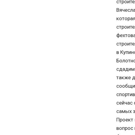
строите
Вячесла
которая
строите
фехтова
строите
в Купин
Болотно
сдадим
также д
сообщил
спортив
сейчас 
самых з
Проект 
вопрос 