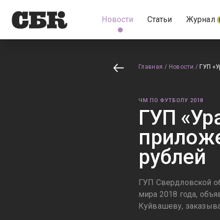
Новости
Статьи
Журнал
Главная
/
Новости
/
ГУП «У
ЧМ ПО ФУТБОЛУ 2018
ГУП «Ур
приложе
рублей
ГУП Свердловской об
мира 2018 года, объ
Куйвашеву, заказыва