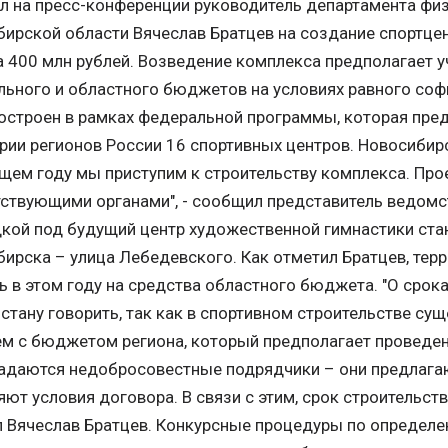
 на пресс-конференции руководитель департамента физ
ирской области Вячеслав Братцев на создание спортце
 400 млн рублей. Возведение комплекса предполагает у
ьного и областного бюджетов на условиях равного соф
остроен в рамках федеральной программы, которая пред
рии регионов России 16 спортивных центров. Новосибирс
ем году мы приступим к строительству комплекса. Про
ствующими органами", - сообщил представитель ведомс
ой под будущий центр художественной гимнастики ста
ирска – улица Лебедевского. Как отметил Братцев, тер
ь в этом году на средства областного бюджета. "О срок
 стану говорить, так как в спортивном строительстве с
м с бюджетом региона, который предполагает проведени
адаются недобросовестные подрядчики – они предлагаю
ют условия договора. В связи с этим, срок строительств
 Вячеслав Братцев. Конкурсные процедуры по определ