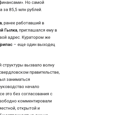
финансами». Но самой
 за 85,5 млн рублей.
а
, ранее работавший в
ий Гылка
, приглашался ему в
свой адрес. Куратором же
Грипас
– еще один выходец
й структуры вызвало волну
свердловском правительстве,
был заниматься
 руководство начало
се это без согласования с
 свободно комментировали
местной, открытой и