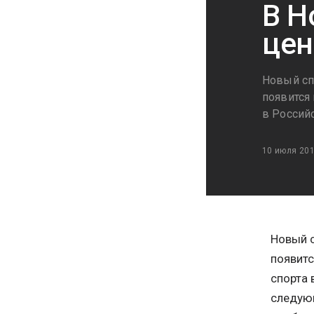
В Н
цен
Новый сп
появится
в Россий
10 июля 20
Новый с
появитс
спорта 
следующ