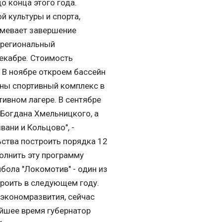
о конца этого года.
й культуры и спорта,
зумевает завершение
й региональный
декабре. Стоимость
. В ноябре откроем бассейн
аны спортивный комплекс в
ивном лагере. В сентябре
Богдана Хмельницкого, а
ани и Кольцово", -
ьства построить порядка 12
олнить эту программу
бола "Локомотив" - один из
троить в следующем году.
нэкономразвития, сейчас
айшее время губернатор