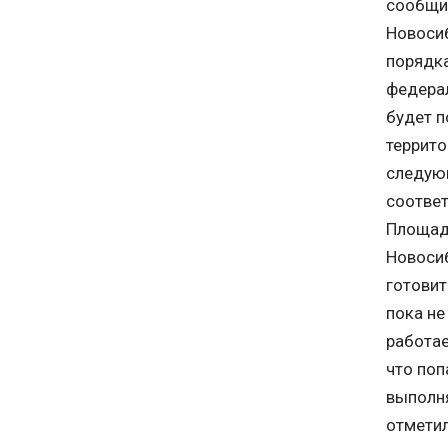
сообщил
Новосиб
порядка
федерал
будет п
террито
следующ
соответ
Площадк
Новосиб
готовит
пока не
работае
что поп
выполня
отметил