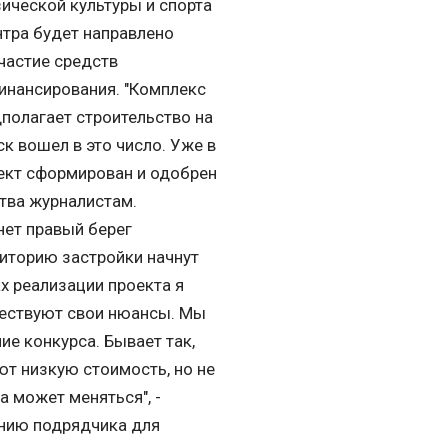
ической культуры и спорта
нтра будет направлено
частие средств
инансирования. "Комплекс
полагает строительство на
к вошел в это число. Уже в
ект сформирован и одобрен
тва журналистам.
нет правый берег
риторию застройки начнут
ах реализации проекта я
уществуют свои нюансы. Мы
е конкурса. Бывает так,
т низкую стоимость, но не
а может меняться", -
ению подрядчика для