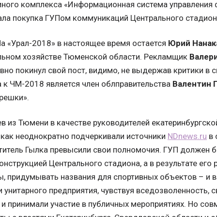
ного комплекса «Информационная система управления 
ала покупка ГУПом коммуникаций Центрального стадиона
а «Урал-2018» в настоящее время остается
Юрий Нанак
ьном хозяйстве Тюменской области. Рекламщик
Валер
вно покинул свой пост, видимо, не выдержав критики в 
а к ЧМ-2018 является член облправительства
Валентин 
решки».
в из Тюмени в качестве руководителей екатеринбургско
, как неоднократно подчеркивали источники
NDnews.ru
в 
ститель Гылка превысили свои полномочия. ГУП должен 
нструкцией Центрального стадиона, а в результате его
, придумывать названия для спортивных объектов – и в
и унитарного предприятия, чувствуя вседозволенность,
и принимали участие в публичных мероприятиях. Но сов