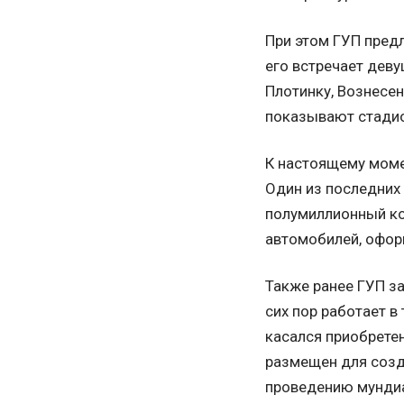
При этом ГУП предл
его встречает дев
Плотинку, Вознесен
показывают стадио
К настоящему моме
Один из последних 
полумиллионный ко
автомобилей, оформ
Также ранее ГУП за
сих пор работает в
касался приобретен
размещен для созд
проведению мундиал