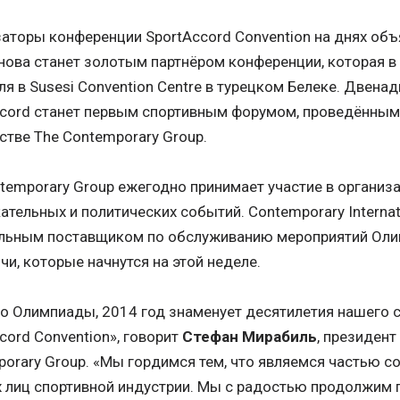
аторы конференции SportAccord Convention на днях объя
нова станет золотым партнёром конференции, которая в 
ля в Susesi Convention Centre в турецком Белеке. Двен
cord станет первым спортивным форумом, проведённым 
стве The Contemporary Group.
temporary Group ежегодно принимает участие в организа
ательных и политических событий. Contemporary Internati
льным поставщиком по обслуживанию мероприятий Оли
очи, которые начнутся на этой неделе.
 Олимпиады, 2014 год знаменует десятилетия нашего с
cord Convention», говорит
Стефан Мирабиль
, президен
orary Group. «Мы гордимся тем, что являемся частью с
 лиц спортивной индустрии. Мы с радостью продолжим 