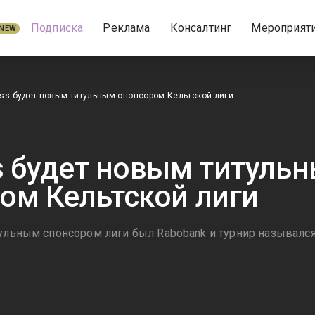
Подписка
Реклама
Консалтинг
Мероприят
NEW
ss будет новым титульным спонсором Кельтской лиги
s будет новым титуль
ом Кельтской лиги
тульным спонсором лиги был Rabobank и турнир назывался