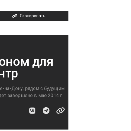
Скопировать
ионом для
нтр
е-на-Дону, рядом с будущим
дет завершено в мае 2014 г