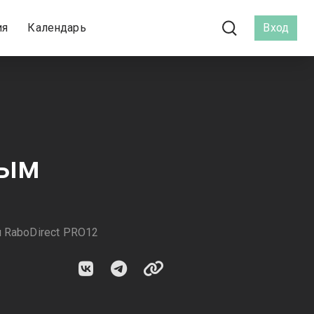
ия
Календарь
Вход
ным
 RaboDirect PRO12