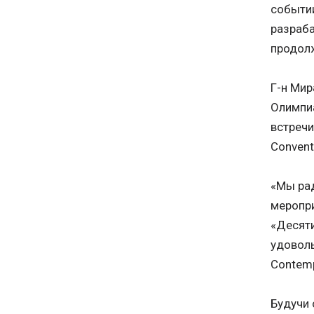
событии
разраба
продол
Г-н Мир
Олимпиа
встречи
Convent
«Мы рад
меропри
«Десяти
удоволь
Contemp
Будучи 