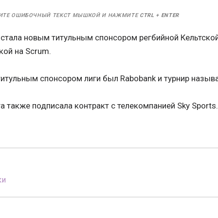
ИТЕ ОШИБОЧНЫЙ ТЕКСТ МЫШКОЙ И НАЖМИТЕ
CTRL
+
ENTER
 стала новым титульным спонсором регбийной Кельтской 
кой на Scrum.
титульным спонсором лиги был Rabobank и турнир называ
га также подписала контракт с телекомпанией Sky Sports
ки