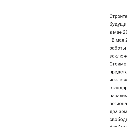
Строите
будущим
в мае 2
В мае 2
работы 
заключ
Стоимос
предста
исключе
стандар
паралим
региона
два зем
свободн