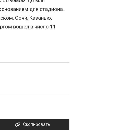
ок объемом 1,6 млн
 основанием для стадиона.
ском, Сочи, Казанью,
ргом вошел в число 11
Скопировать