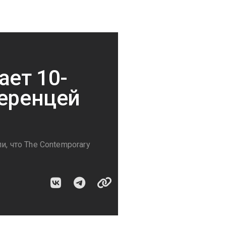
ает 10-
ференцей
, что The Contemporary