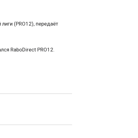
лиги (PRO12), передаёт
лся RaboDirect PRO12.
.