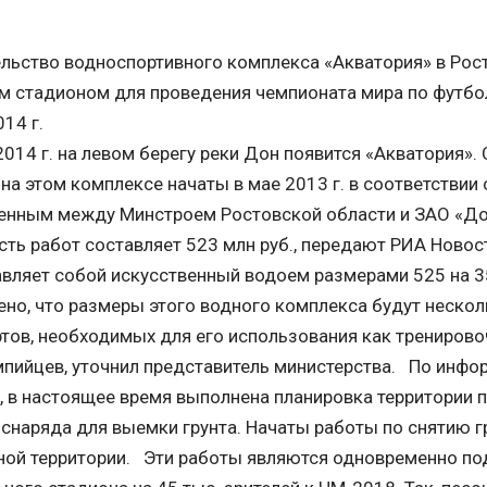
льство водноспортивного комплекса «Акватория» в Рос
 стадионом для проведения чемпионата мира по футбол
014 г.
014 г. на левом берегу реки Дон появится «Акватория»
на этом комплексе начаты в мае 2013 г. в соответствии 
енным между Минстроем Ростовской области и ЗАО «До
ть работ составляет 523 млн руб., передают РИА Новос
вляет собой искусственный водоем размерами 525 на 35
но, что размеры этого водного комплекса будут неско
тов, необходимых для его использования как трениров
пийцев, уточнил представитель министерства. По инфо
, в настоящее время выполнена планировка территории 
снаряда для выемки грунта. Начаты работы по снятию гр
ой территории. Эти работы являются одновременно под