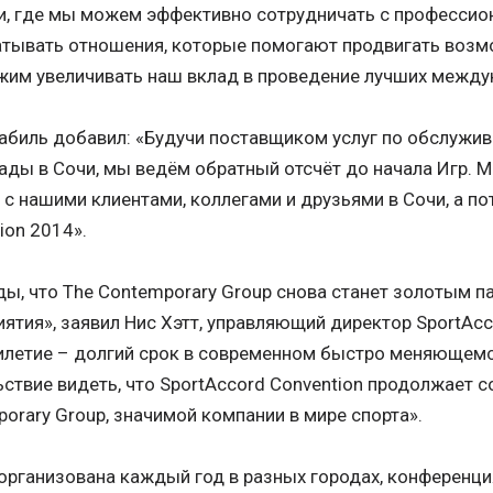
, где мы можем эффективно сотрудничать с профессион
тывать отношения, которые помогают продвигать возмо
жим увеличивать наш вклад в проведение лучших между
абиль добавил: «Будучи поставщиком услуг по обслужи
ды в Сочи, мы ведём обратный отсчёт до начала Игр. 
 с нашими клиентами, коллегами и друзьями в Сочи, а по
ion 2014».
ы, что The Contemporary Group снова станет золотым п
ятия», заявил Нис Хэтт, управляющий директор SportAcc
летие – долгий срок в современном быстро меняющемся
ствие видеть, что SportAccord Convention продолжает с
orary Group, значимой компании в мире спорта».
организована каждый год в разных городах, конференци