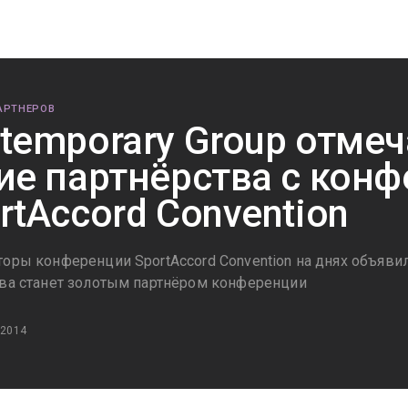
АРТНЕРОВ
temporary Group отмеч
ие партнёрства с кон
rtAccord Convention
оры конференции SportAccord Convention на днях объявили
ова станет золотым партнёром конференции
 2014