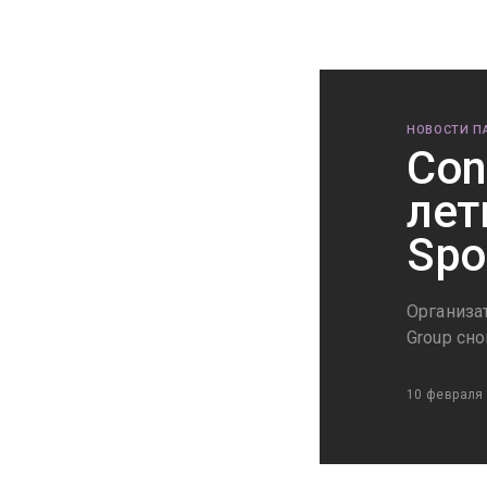
НОВОСТИ П
Con
лет
Spo
Организат
Group сн
10 февраля