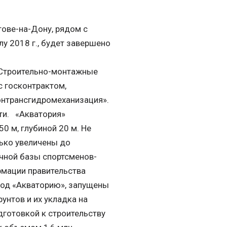
тове-на-Дону, рядом с
у 2018 г., будет завершено
. Строительно-монтажные
с госконтрактом,
нтрансгидромеханизация».
ти. «Акватория»
0 м, глубиной 20 м. Не
лько увеличены до
очной базы спортсменов-
рмации правительства
под «Акваторию», запущены
унтов и их укладка на
готовкой к строительству