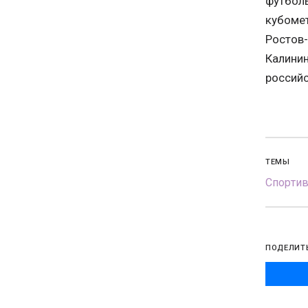
футболь
кубомет
Ростов-
Калинин
российс
ТЕМЫ
Спорти
ПОДЕЛИТ