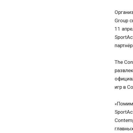
Организ
Group с
11 апре
SportAc
партнёр
The Con
развлек
официа
игр в С
«Помимо
SportAc
Contemp
главных