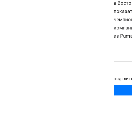
в Восто
показат
чемпион
компани
из Puma
ПОДЕЛИТ