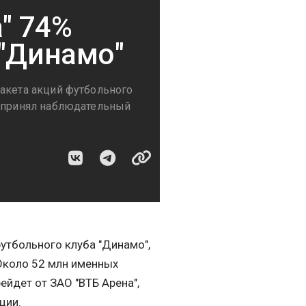
а" 74%
 "Динамо"
пакета акций футбольного
я принял наблюдательный
утбольного клуба "Динамо",
 Около 52 млн именных
йдет от ЗАО "ВТБ Арена",
ции.