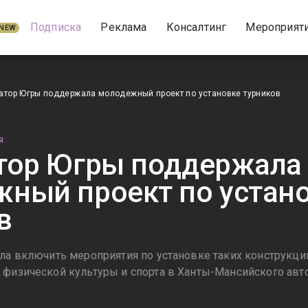
Подписка
Реклама
Консалтинг
Мероприят
NEW
атор Югры поддержала молодежный проект по установке турников
Я
тор Югры поддержала
ный проект по устан
в
ила включить мероприятия по установке таких конструкци
 физической культуры и спорта в Ханты-Мансийского ав