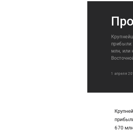
Про
Крупнейш
прибыли:
млн, или 
Восточной
1 апреля 20
Крупней
прибыли
670 млн