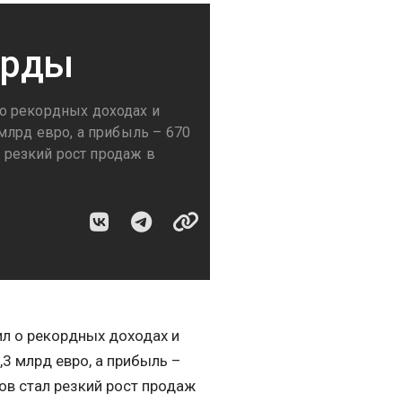
орды
о рекордных доходах и
млрд евро, а прибыль – 670
л резкий рост продаж в
л о рекордных доходах и
3 млрд евро, а прибыль –
хов стал резкий рост продаж