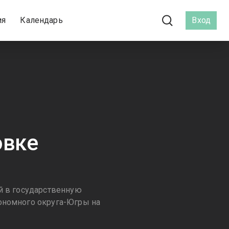
ия
Календарь
Вход
овке
й в государственную
тономного округа-Югры на