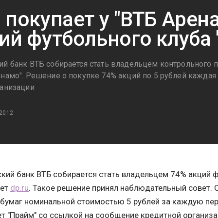
 покупает у "ВТБ Арен
ий футбольного клуба
ий банк ВТБ собирается стать владельцем контрольного 
инамо". Решение о покупке 74% акций по 5 рублей кажда
ганизации
 2012
кий банк ВТБ собирается стать владельцем 74% акций ф
ает
dp.ru
. Такое решение принял наблюдательный совет.
бумаг номинальной стоимостью 5 рублей за каждую пере
т "Прайм" со ссылкой на сообщение кредитной организа