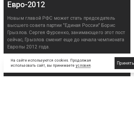
Евро-2012
Новым главой РФС может стать председатель
высшего совета партии "Единая России" Борис
Грызлов. Сергея Фурсенко, занимающего этот пост
сейчас, Грызлов сменит еще до начала чемпионата
Европы 2012 года.
На сайте используются cookies. Продолжая
15 мая 2012
Принят
использовать сайт, вы принимаете
условия
.
Новым главой РФС может стать председатель высшего совета
партии "Единая России" Борис Грызлов. Сергея Фурсенко,
занимающего этот пост сейчас, Грызлов сменит еще до начала
чемпионата Европы 2012 года.