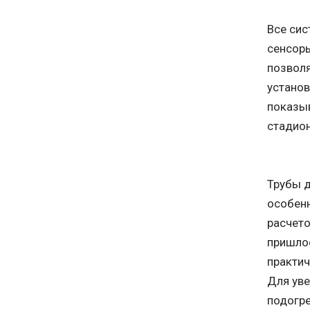
Все сис
сенсоры
позволя
установ
показыв
стадион
Трубы д
особенн
расчето
пришлос
практич
Для уве
подогре