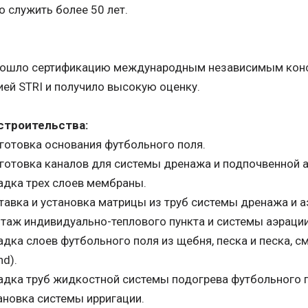
 служить более 50 лет.
рошло сертификацию международным независимым кон
ей STRI и получило высокую оценку.
строительства:
отовка основания футбольного поля.
отовка каналов для системы дренажа и подпочвенной а
адка трех слоев мембраны.
авка и установка матрицы из труб системы дренажа и а
аж индивидуально-теплового пункта и системы аэрации
дка слоев футбольного поля из щебня, песка и песка, 
nd).
дка труб жидкостной системы подогрева футбольного п
новка системы ирригации.