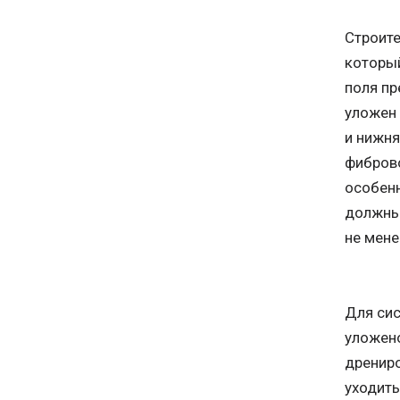
Строите
который
поля пр
уложен 
и нижня
фиброво
особенн
должны
не мене
Для сис
уложен
дрениро
уходить