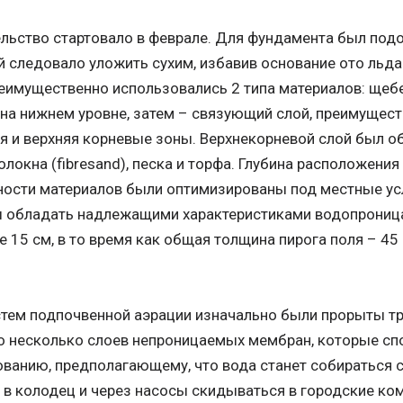
льство стартовало в феврале. Для фундамента был под
 следовало уложить сухим, избавив основание ото льда
еимущественно использовались 2 типа материалов: щеб
на нижнем уровне, затем – связующий слой, преимущест
я и верхняя корневые зоны. Верхнекорневой слой был 
локна (fibresand), песка и торфа. Глубина расположения 
ости материалов были оптимизированы под местные усл
 обладать надлежащими характеристиками водопроница
е 15 см, в то время как общая толщина пирога поля – 45
тем подпочвенной аэрации изначально были прорыты тр
о несколько слоев непроницаемых мембран, которые с
ванию, предполагающему, что вода станет собираться с 
 в колодец и через насосы скидываться в городские ко