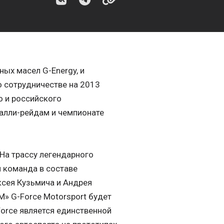
ых масел G-Energy, и
о сотрудничестве на 2013
о и российского
ралли-рейдам и чемпионате
 На трассу легендарного
я команда в составе
ксея Кузьмича и Андрея
» G-Force Motorsport будет
Force является единственной