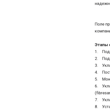
надежно
Поле п
компани
Этапы 
1. Подг
2. Подг
3. Укл
4. Пост
5. Монт
6. Укла
(fibresa
7. Укла
8. Уста