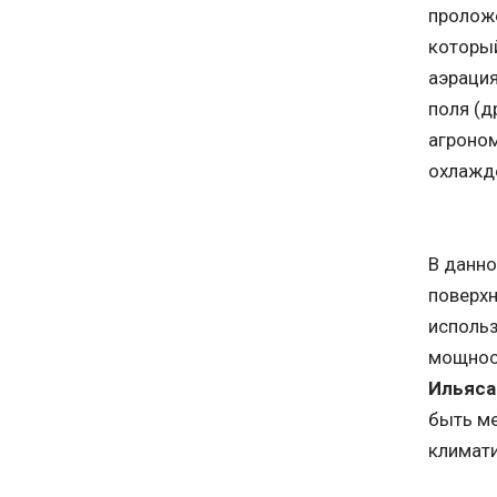
проложе
который
аэрация
поля (д
агроном
охлажд
В данно
поверхн
исполь
мощност
Ильяса
быть ме
климат