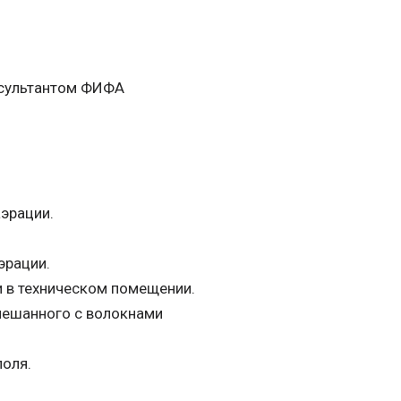
сультантом ФИФА
эрации.
эрации.
 в техническом помещении.
смешанного с волокнами
оля.