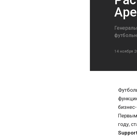
Аре
Генеральн
футбольн
14 ноября 2
Футболь
функцию
бизнес-
Первым 
году, с
Suppor