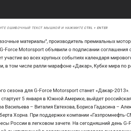
ИТЕ ОШИБОЧНЫЙ ТЕКСТ МЫШКОЙ И НАЖМИТЕ
CTRL
+
ENTER
мазочные материалы", производитель премиальных моторн
G-Force Motorsport объявили о подписании соглашения 
т участие во всех крупных событиях календаря мировог
, в том числе ралли-марафоне «Дакар», Кубке мира по 
го сезона для G-Force Motorsport станет «Дакар-2013».
 стартует 5 января в Южной Америке, выйдет российска
 Васильева – Виталия Евтехова, Бориса Гадасина – Але
берта Хорна. При поддержке компании «Газпромнефть-СМ
есы России в легковом зачете. На сегодняшний день G-