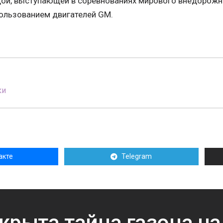
ой, выступающей в соревнованиях мирового внедорожно
пользованием двигателей GM.
ки
акте
Telegram
крыта тайна газона на