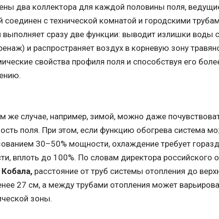
ны два коллектора для каждой половины поля, ведущие
 соединен с технической комнатой и городскими труба
 выполняет сразу две функции: выводит излишки воды 
ренаж) и распространяет воздух в корневую зону травян
ические свойства профиля поля и способствуя его боле
ению.
м же случае, например, зимой, можно даже почувствоват
ость поля. При этом, если функцию обогрева система м
зованием 30–50% мощности, охлаждение требует горазд
и, вплоть до 100%. По словам директора российского оф
 Кобала,
расстояние от труб системы отопления до верх
нее 27 см, а между трубами отопления может варьирова
ической зоны.