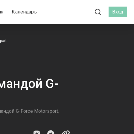
ия
Календарь
Вход
port
мандой G-
ндой G-Force Motorsport,