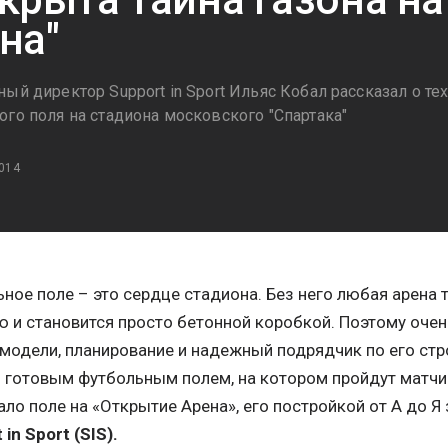
на"
ый директор Support in Sport Ильяс Кобал рассказал о те
ого поля на стадиона московского "Спартака"
014
ное поле – это сердце стадиона. Без него любая арена
 и становится просто бетонной коробкой. Поэтому оче
модели, планирование и надежный подрядчик по его стр
готовым футбольным полем, на котором пройдут матчи
тало поле на «Открытие Арена», его постройкой от А до 
t
in
Sport
(
SIS
).