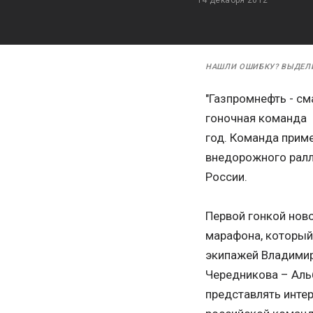
НАШЛИ ОШИБКУ? ВЫДЕЛ
"Газпромнефть - с
гоночная команда 
год. Команда приме
внедорожного ралли
России.
Первой гонкой ново
марафона, который
экипажей Владимира
Чередникова – Аль
представлять интер