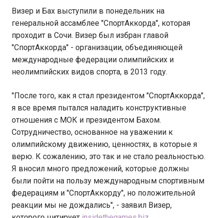
Визер и Бах выступили в понедельник на
генеральной ассамблее "СпортАккорда", которая
проходит в Сочи. Визер был избран главой
"СпортАккорда" - организации, объединяющей
международные федерации олимпийских и
неолимпийских видов спорта, в 2013 году.
"После того, как я стал президентом "СпортАккорда",
я все время пытался наладить конструктивные
отношения с МОК и президентом Бахом.
Сотрудничество, основанное на уважении к
олимпийскому движению, ценностях, в которые я
верю. К сожалению, это так и не стало реальностью.
Я вносил много предложений, которые должны
были пойти на пользу международным спортивным
федерациям и "СпортАккорду", но положительной
реакции мы не дождались", - заявил Визер,
которого цитирует
insidethegames.biz
.