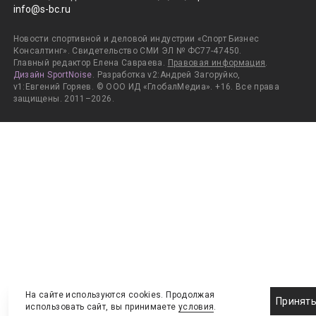
info@s-bc.ru
Новости спортивной и деловой индустрии «Спорт Бизнес
Консалтинг». Свидетельство СМИ ЭЛ № ФС77-47450.
Главный редактор Елена Савраева.
Правовая информация
.
Дизайн SportNoise
. Разработка v2:Андрей Загоруйко,
v1:Евгений Горяев. © ООО ИД «ГлобалМедиа». +16. Все права
защищены. 2011–2026.
На сайте используются cookies. Продолжая
Принят
использовать сайт, вы принимаете
условия
.