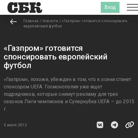
Вход
Главная
/
Новости
/
«Газпром» готовится спонсировать
европейский футбол
«Газпром» готовится
спонсировать европейский
футбол
«Газпром», похоже, убежден в том, что к осени станет
спонсором UEFA. Госмонополия уже ищет
подрядчиков, которые снимут рекламу для трех
сезонов Лиги чемпионов и Суперкубка UEFA — до 2015
г.
3 июля 2012