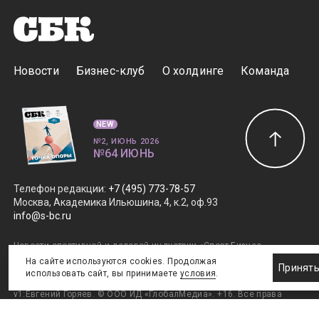
Новости
Бизнес-клуб
О холдинге
Команда
NEW
№2, ИЮНЬ 2026
№64 ИЮНЬ
Телефон редакции
:
+7 (495) 773-78-57
Москва, Академика Ильюшина, 4, к.2, оф.93
info@s-bc.ru
Новости спортивной и деловой индустрии «Спорт Бизнес
Консалтинг». Свидетельство СМИ ЭЛ № ФС77-47450.
На сайте используются cookies. Продолжая
Принят
Главный редактор Елена Савраева.
Правовая информация
.
использовать сайт, вы принимаете
условия
.
Дизайн SportNoise
. Разработка v2:Андрей Загоруйко,
v1:Евгений Горяев. © ООО ИД «ГлобалМедиа». +16. Все права
защищены. 2011–2026.