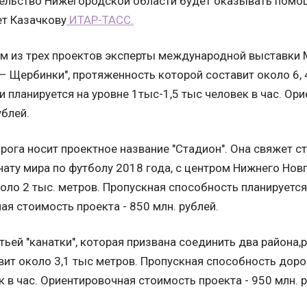
ительство Нижегородской области будет оказывать помощ
ет Казачкову
ИТАР-ТАСС.
из трех проектов эксперты международной выставки 
– Щербинки", протяженность которой составит около 6, 
 планируется на уровне 1тыс-1,5 тыс человек в час. Ор
ублей.
рога носит проектное название "Стадион". Она свяжет с
нату мира по футболу 2018 года, с центром Нижнего Нов
оло 2 тыс. метров. Пропускная способность планируется 
ая стоимость проекта - 850 млн. рублей.
тьей "канатки", которая призвана соединить два района
вит около 3,1 тыс метров. Пропускная способность дорог
к в час. Ориентировочная стоимость проекта - 950 млн. р