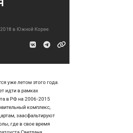
я
е-2018 в Южной Корее.
ся уже летом этого года.
т идти в рамках
та в РФ на 2006-2015
овительный комплекс,
артам, заасфальтируют
лы, где в свое время
латоуста Светлана