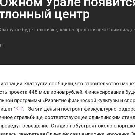
Южном Урале появитс
тлонный центр
 Златоусте будет такой же, как на предстоящей Олимпиад
14
истрации Златоуста сообщили, что строительство начнет
ть проекта 448 миллионов рублей. Финансирование буде
ьной программы «Развитие физической культуры и спор
пишет "
КП
". За эти деньги построят физкультурно-оздор
енное стрельбище, соответствующее олимпийским станд
 проведут освещение. Стадион обустроят около спортшко
валась двукратная Олимпийская чемпионка, уроженка З