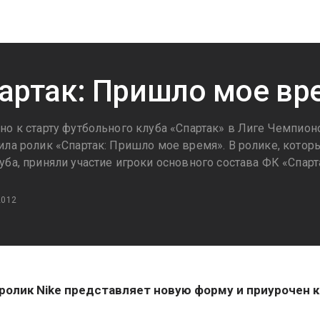
артак: Пришло мое вр
но к старту футбольного клуба «Спартак» в Лиге Чемпион
ила ролик «Спартак: Пришло мое время». В ролике, котор
ба, приняли участие игроки основного состава ФК «Спарт
2012
ролик Nike представляет новую форму и приурочен 