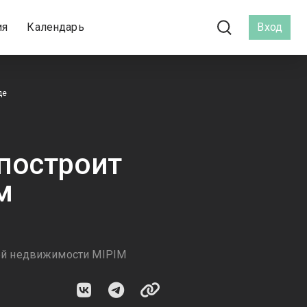
ия
Календарь
Вход
де
построит
м
ой недвижимости MIPIM