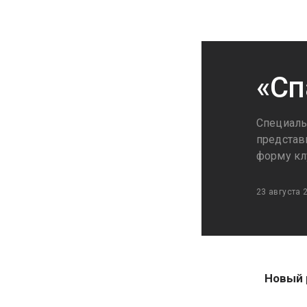
«Сп
Специаль
представ
форму клу
23 августа 
Новый 