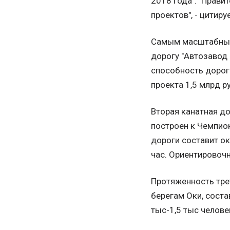
2018 года". "Прав
проектов", - цитиру
Самым масштабным 
дорогу "Автозавод 
способность дороги
проекта 1,5 млрд р
Вторая канатная до
построен к Чемпио
дороги составит ок
час. Ориентировочн
Протяженность тре
берегам Оки, соста
тыс-1,5 тыс челове