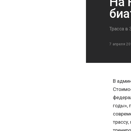
На 
биа
Трасса в
7 апреля 20
В админ
Стоимос
федерал
годы», 
соврем
трассу,
трениро