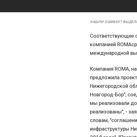
НАШЛИ ОШИБКУ? ВЫДЕЛ
Соответствующее с
компанией ROMAсро
международной вы
Компания ROMA, на 
предложила проект
Нижегородской обл
Новгород-Бор", со
мы реализовали дос
реализованы", - за
словам, "соглашени
инфраструктуры Ни