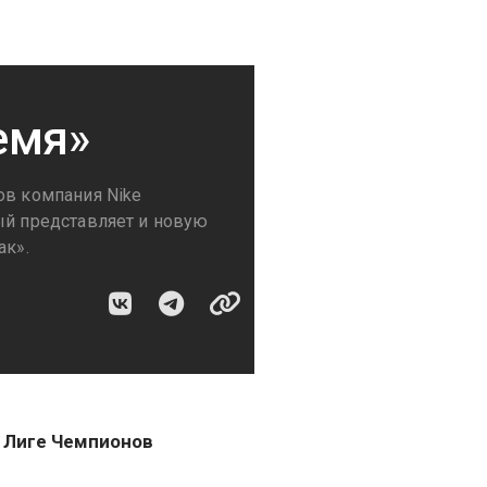
емя»
ов компания Nike
ый представляет и новую
ак».
к Лиге Чемпионов