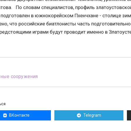
ова. По словам специалистов, профиль златоустовской
о подготовлен в южнокорейском Пхенчхане - столице зи
но, что российские биатлонисты часть подготовительн
редстоящими играми будут проводит именно в Златоусте
вные сооружения
ЬСЯ
ВКонтакте
Telegram