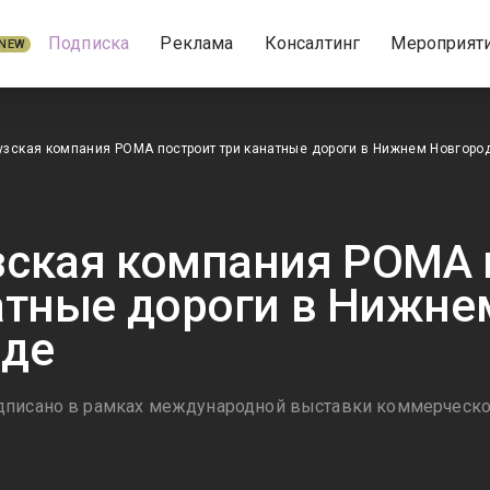
Подписка
Реклама
Консалтинг
Мероприят
NEW
зская компания POMA построит три канатные дороги в Нижнем Новгоро
ская компания POMA 
атные дороги в Нижне
оде
дписано в рамках международной выставки коммерческ