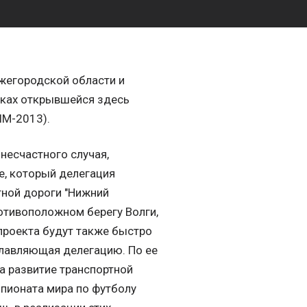
жегородской области и
мках открывшейся здесь
M-2013).
несчастного случая,
е, который делегация
тной дороги "Нижний
отивоположном берегу Волги,
 проекта будут также быстро
главляющая делегацию. По ее
а развитие транспортной
пионата мира по футболу