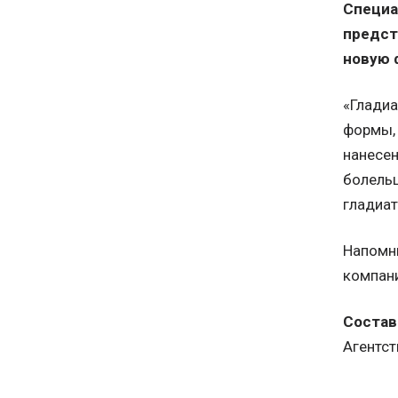
Специа
предст
новую 
«Гладиа
формы, 
нанесен
болельщ
гладиат
Напомни
компан
Состав
Агентст