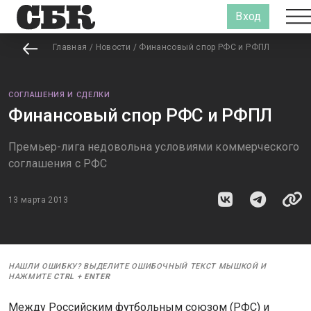
Вход
Главная
/
Новости
/
Финансовый спор РФС и РФПЛ
СОГЛАШЕНИЯ И СДЕЛКИ
Финансовый спор РФС и РФПЛ
Премьер-лига недовольна условиями коммерческого
соглашения с РФС
13 марта 2013
НАШЛИ ОШИБКУ? ВЫДЕЛИТЕ ОШИБОЧНЫЙ ТЕКСТ МЫШКОЙ И
НАЖМИТЕ
CTRL
+
ENTER
Между Российским футбольным союзом (РФС) и