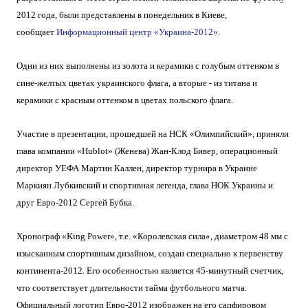
2012 года, были представлены в понедельник в Киеве,
сообщает
Информационный центр «Украина-2012»
.
Одни из них выполнены из золота и керамики с голубым оттенком в
сине-желтых цветах украинского флага, а вторые - из титана и
керамики с красным оттенком в цветах польского флага.
Участие в презентации, прошедшей на НСК «Олимпийский», приняли
глава компании «Hublot» (Женева) Жан-Клод Бивер, операционный
директор УЕФА Мартин Каллен, директор турнира в Украине
Маркиян Лубкивский и спортивная легенда, глава НОК Украины и
друг Евро-2012 Сергей Бубка.
Хронограф «King Power», т.е. «Королевская сила», диаметром 48 мм с
изысканным спортивным дизайном, создан специально к первенству
континента-2012. Его особенностью является 45-минутный счетчик,
что соответствует длительности тайма футбольного матча.
Официальный логотип Евро-2012 изображен на его сапфировом