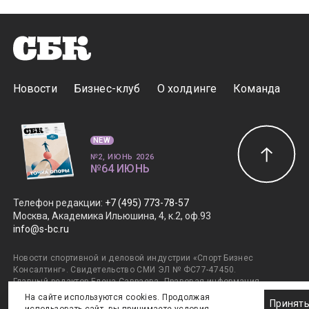
Новости
Бизнес-клуб
О холдинге
Команда
NEW
№2, ИЮНЬ 2026
№64 ИЮНЬ
Телефон редакции
:
+7 (495) 773-78-57
Москва, Академика Ильюшина, 4, к.2, оф.93
info@s-bc.ru
Новости спортивной и деловой индустрии «Спорт Бизнес
Консалтинг». Свидетельство СМИ ЭЛ № ФС77-47450.
Главный редактор Елена Савраева.
Правовая информация
.
Дизайн SportNoise
. Разработка v2:Андрей Загоруйко,
На сайте используются cookies. Продолжая
Принят
v1:Евгений Горяев. © ООО ИД «ГлобалМедиа». +16. Все права