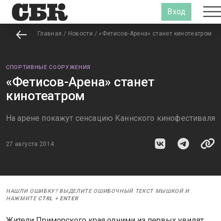
Вход
Главная
/
Новости
/
«Фетисов-Арена» станет кинотеатром
СПОРТИВНЫЕ СООРУЖЕНИЯ
«Фетисов-Арена» станет
кинотеатром
На арене покажут сенсацию Каннского кинофестиваля
27 августа 2014
НАШЛИ ОШИБКУ? ВЫДЕЛИТЕ ОШИБОЧНЫЙ ТЕКСТ МЫШКОЙ И
НАЖМИТЕ
CTRL
+
ENTER
Жители Приморского края одними из первых увидят