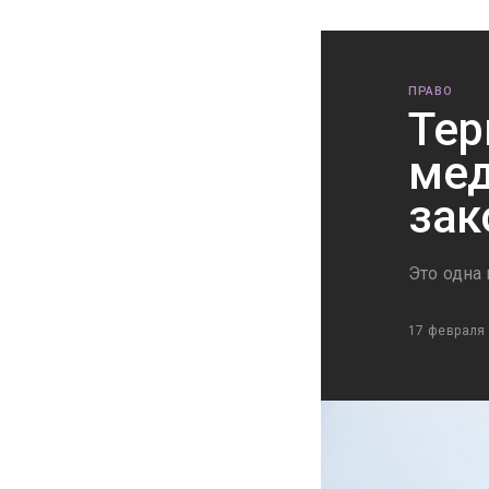
ПРАВО
Тер
мед
зак
Это одна
17 февраля