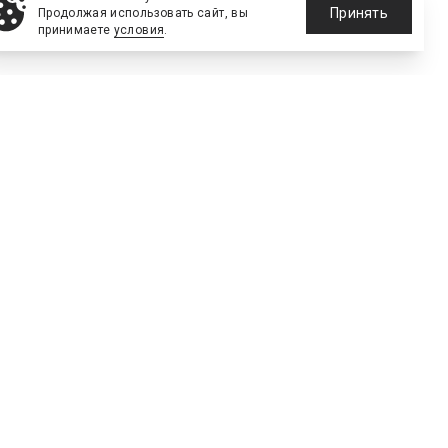
ицирует специалистов
Принять
Продолжая использовать сайт, вы
ва одобрили сразу во
принимаете
условия
.
ине – это медицинский
дуслуг спортсменам. Новая
тративной и уголовной